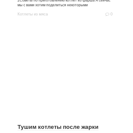
2Советы по приготовлению котлет из фарша А сейчас
мы с вами хотим поделиться некоторыми
Котлеты из мяса
0
Тушим котлеты после жарки