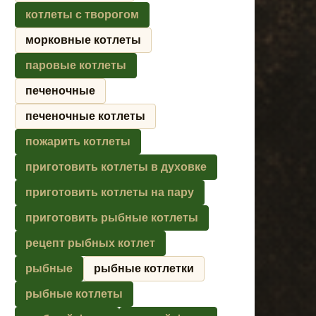
котлеты с творогом
морковные котлеты
паровые котлеты
печеночные
печеночные котлеты
пожарить котлеты
приготовить котлеты в духовке
приготовить котлеты на пару
приготовить рыбные котлеты
рецепт рыбных котлет
рыбные
рыбные котлетки
рыбные котлеты