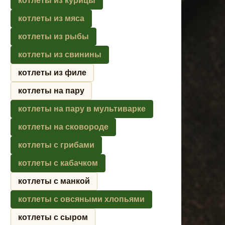
котлеты из курицы
котлеты из мяса
котлеты из рыбы
котлеты из свинины
котлеты из филе
котлеты на пару
котлеты на пару в мультиварке
котлеты на сковороде
котлеты с грибами
котлеты с кабачком
котлеты с манкой
котлеты с овсяными хлопьями
котлеты с сыром