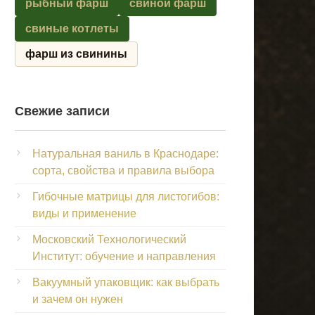
рыбный фарш
свиной фарш
свиные котлеты
фарш из свинины
Свежие записи
Натуральная ваниль в Краснодаре:
сорта, свойства и правила выбора
Гибочные матрицы для листогибов:
виды и применение
Московский Технологический
Институт: обучение и направления
Вакуумный упаковщик: как выбрать
и зачем он нужен