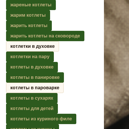
жареные котлеты
жарим котлеты
жарить котлеты
жарить котлеты на сковороде
котлетки в духовке
котлетки на пару
котлеты в духовке
котлеты в панировке
котлеты в пароварке
котлеты в сухарях
котлеты для детей
котлеты из куриного филе