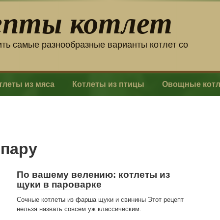
епты котлет
ить самые разнообразные варианты котлет со
тлеты из мяса
Котлеты из птицы
Овощные кот
 пару
По вашему велению: котлеты из
щуки в пароварке
Сочные котлеты из фарша щуки и свинины Этот рецепт
нельзя назвать совсем уж классическим.