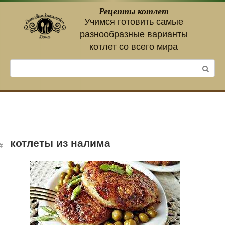
Перейти
Рецепты котлет
к
Учимся готовить самые
контенту
разнообразные варианты
котлет со всего мира
Поиск:
котлеты из налима