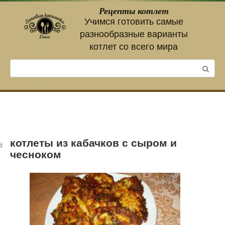
Перейти
Рецепты котлет
к
Учимся готовить самые
контенту
разнообразные варианты
котлет со всего мира
Поиск:
котлеты из кабачков с сыром и
чесноком