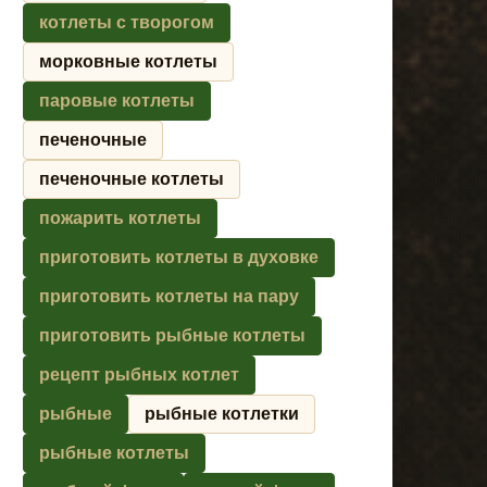
котлеты с творогом
морковные котлеты
паровые котлеты
печеночные
печеночные котлеты
пожарить котлеты
приготовить котлеты в духовке
приготовить котлеты на пару
приготовить рыбные котлеты
рецепт рыбных котлет
рыбные
рыбные котлетки
рыбные котлеты