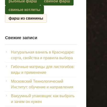
рыбный фарш
свиной фарш
свиные котлеты
фарш из свинины
Свежие записи
Натуральная ваниль в Краснодаре:
сорта, свойства и правила выбора
Гибочные матрицы для листогибов:
виды и применение
Московский Технологический
Институт: обучение и направления
Вакуумный упаковщик: как выбрать
и зачем он нужен