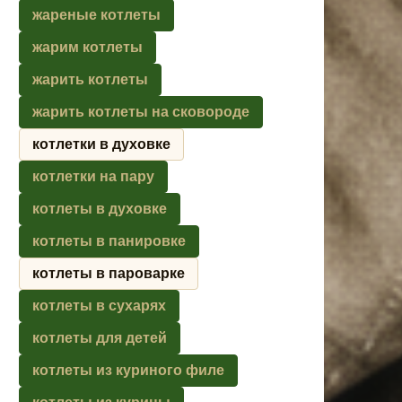
жареные котлеты
жарим котлеты
жарить котлеты
жарить котлеты на сковороде
котлетки в духовке
котлетки на пару
котлеты в духовке
котлеты в панировке
котлеты в пароварке
котлеты в сухарях
котлеты для детей
котлеты из куриного филе