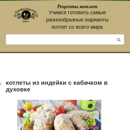
Перейти
Рецепты котлет
к
Учимся готовить самые
контенту
разнообразные варианты
котлет со всего мира
Поиск:
котлеты из индейки с кабачком в
духовке