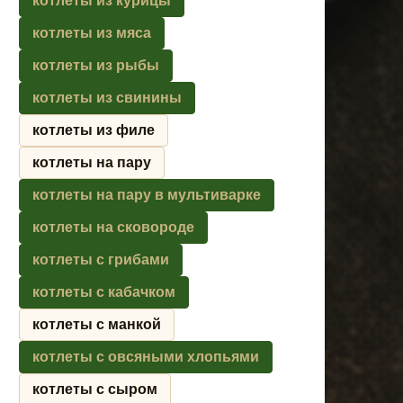
котлеты из курицы
котлеты из мяса
котлеты из рыбы
котлеты из свинины
котлеты из филе
котлеты на пару
котлеты на пару в мультиварке
котлеты на сковороде
котлеты с грибами
котлеты с кабачком
котлеты с манкой
котлеты с овсяными хлопьями
котлеты с сыром