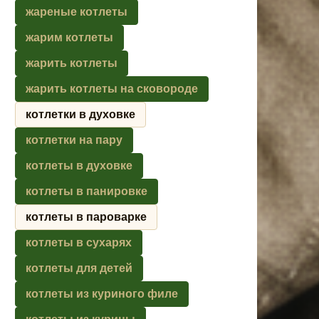
жареные котлеты
жарим котлеты
жарить котлеты
жарить котлеты на сковороде
котлетки в духовке
котлетки на пару
котлеты в духовке
котлеты в панировке
котлеты в пароварке
котлеты в сухарях
котлеты для детей
котлеты из куриного филе