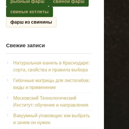
рыбный фарш
свиной фарш
свиные котлеты
фарш из свинины
Свежие записи
Натуральная ваниль в Краснодаре:
сорта, свойства и правила выбора
Гибочные матрицы для листогибов:
виды и применение
Московский Технологический
Институт: обучение и направления
Вакуумный упаковщик: как выбрать
и зачем он нужен