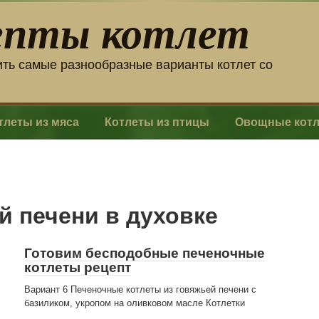
епты котлет
ить самые разнообразные варианты котлет со
тлеты из мяса
Котлеты из птицы
Овощные кот
й печени в духовке
Готовим бесподобные печеночные
котлеты рецепт
Вариант 6 Печеночные котлеты из говяжьей печени с
базиликом, укропом на оливковом масле Котлетки