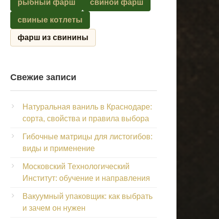
рыбный фарш
свиной фарш
свиные котлеты
фарш из свинины
Свежие записи
Натуральная ваниль в Краснодаре:
сорта, свойства и правила выбора
Гибочные матрицы для листогибов:
виды и применение
Московский Технологический
Институт: обучение и направления
Вакуумный упаковщик: как выбрать
и зачем он нужен