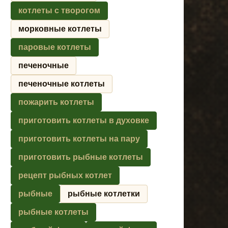
котлеты с творогом
морковные котлеты
паровые котлеты
печеночные
печеночные котлеты
пожарить котлеты
приготовить котлеты в духовке
приготовить котлеты на пару
приготовить рыбные котлеты
рецепт рыбных котлет
рыбные
рыбные котлетки
рыбные котлеты