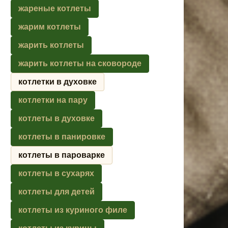
жареные котлеты
жарим котлеты
жарить котлеты
жарить котлеты на сковороде
котлетки в духовке
котлетки на пару
котлеты в духовке
котлеты в панировке
котлеты в пароварке
котлеты в сухарях
котлеты для детей
котлеты из куриного филе