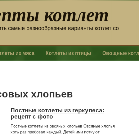
епты котлет
ить самые разнообразные варианты котлет со
тлеты из мяса
Котлеты из птицы
Овощные кот
есовых хлопьев
Постные котлеты из геркулеса:
рецепт с фото
Постные котлеты из овсяных хлопьев Овсяные хлопья
хоть раз пробовал каждый. Детей ими потчуют