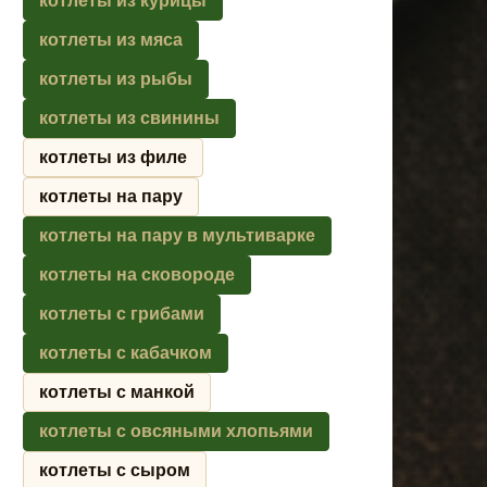
котлеты из курицы
котлеты из мяса
котлеты из рыбы
котлеты из свинины
котлеты из филе
котлеты на пару
котлеты на пару в мультиварке
котлеты на сковороде
котлеты с грибами
котлеты с кабачком
котлеты с манкой
котлеты с овсяными хлопьями
котлеты с сыром