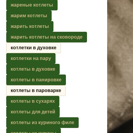
жареные котлеты
жарим котлеты
жарить котлеты
жарить котлеты на сковороде
котлетки в духовке
котлетки на пару
котлеты в духовке
котлеты в панировке
котлеты в пароварке
котлеты в сухарях
котлеты для детей
котлеты из куриного филе