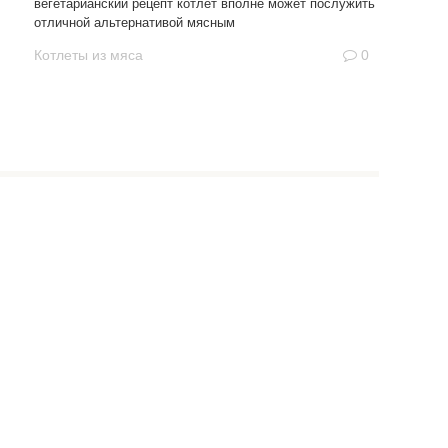
вегетарианский рецепт котлет вполне может послужить
отличной альтернативой мясным
Котлеты из мяса
0