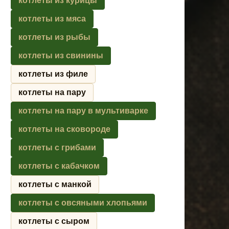
котлеты из курицы
котлеты из мяса
котлеты из рыбы
котлеты из свинины
котлеты из филе
котлеты на пару
котлеты на пару в мультиварке
котлеты на сковороде
котлеты с грибами
котлеты с кабачком
котлеты с манкой
котлеты с овсяными хлопьями
котлеты с сыром