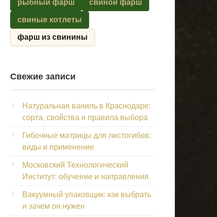
рыбный фарш
свиной фарш
свиные котлеты
фарш из свинины
Свежие записи
Натуральная ваниль в Краснодаре:
сорта, свойства и правила выбора
Гибочные матрицы для листогибов:
виды и применение
Московский Технологический
Институт: обучение и направления
Вакуумный упаковщик: как выбрать
и зачем он нужен