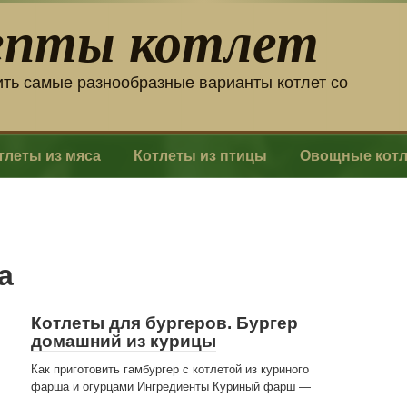
епты котлет
ить самые разнообразные варианты котлет со
тлеты из мяса
Котлеты из птицы
Овощные кот
а
Котлеты для бургеров. Бургер
домашний из курицы
Как приготовить гамбургер с котлетой из куриного
фарша и огурцами Ингредиенты Куриный фарш —