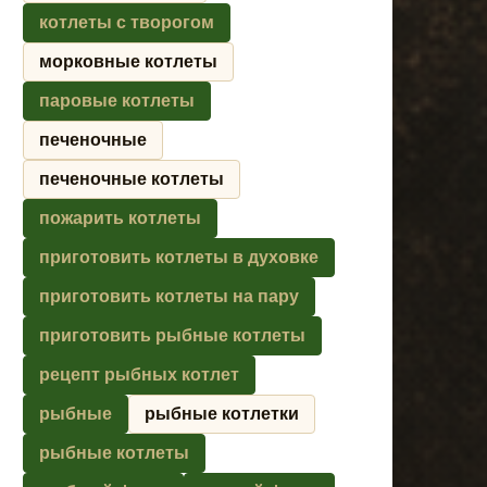
котлеты с творогом
морковные котлеты
паровые котлеты
печеночные
печеночные котлеты
пожарить котлеты
приготовить котлеты в духовке
приготовить котлеты на пару
приготовить рыбные котлеты
рецепт рыбных котлет
рыбные
рыбные котлетки
рыбные котлеты