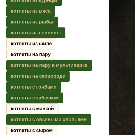
котлеты из курицы
котлеты из мяса
котлеты из рыбы
котлеты из свинины
котлеты из филе
котлеты на пару
котлеты на пару в мультиварке
котлеты на сковороде
котлеты с грибами
котлеты с кабачком
котлеты с манкой
котлеты с овсяными хлопьями
котлеты с сыром