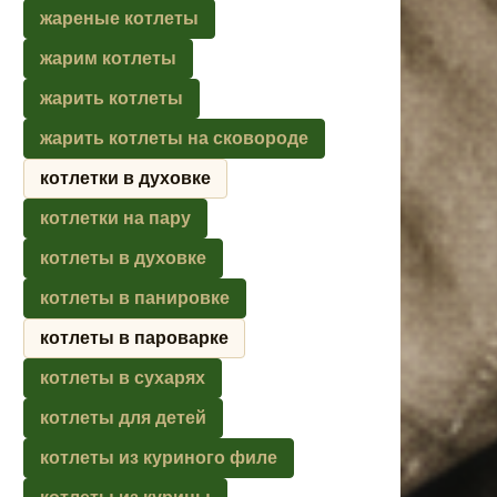
жареные котлеты
жарим котлеты
жарить котлеты
жарить котлеты на сковороде
котлетки в духовке
котлетки на пару
котлеты в духовке
котлеты в панировке
котлеты в пароварке
котлеты в сухарях
котлеты для детей
котлеты из куриного филе