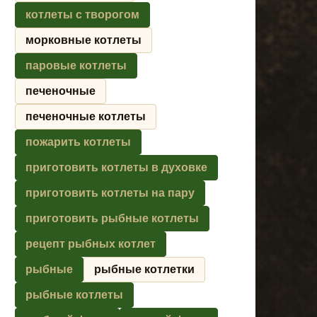
котлеты с творогом
морковные котлеты
паровые котлеты
печеночные
печеночные котлеты
пожарить котлеты
приготовить котлеты в духовке
приготовить котлеты на пару
приготовить рыбные котлеты
рецепт рыбных котлет
рыбные
рыбные котлетки
рыбные котлеты