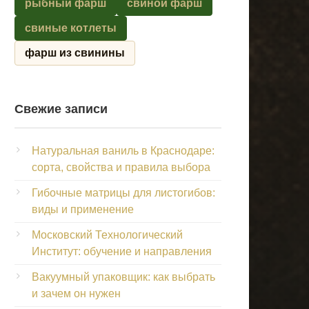
рыбный фарш
свиной фарш
свиные котлеты
фарш из свинины
Свежие записи
Натуральная ваниль в Краснодаре:
сорта, свойства и правила выбора
Гибочные матрицы для листогибов:
виды и применение
Московский Технологический
Институт: обучение и направления
Вакуумный упаковщик: как выбрать
и зачем он нужен