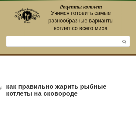
Перейти
Рецепты котлет
к
Учимся готовить самые
контенту
разнообразные варианты
котлет со всего мира
Поиск:
как правильно жарить рыбные
котлеты на сковороде