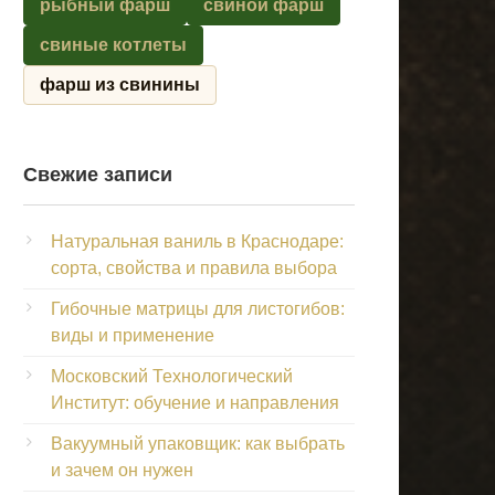
рыбный фарш
свиной фарш
свиные котлеты
фарш из свинины
Свежие записи
Натуральная ваниль в Краснодаре:
сорта, свойства и правила выбора
Гибочные матрицы для листогибов:
виды и применение
Московский Технологический
Институт: обучение и направления
Вакуумный упаковщик: как выбрать
и зачем он нужен