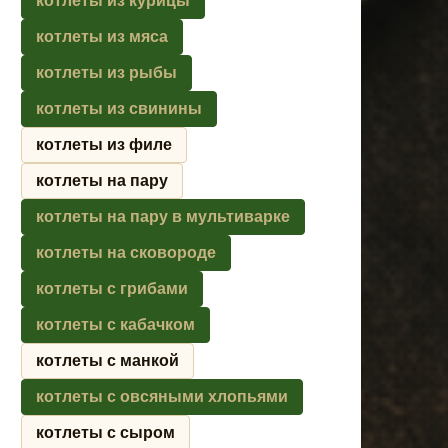
котлеты из курицы
котлеты из мяса
котлеты из рыбы
котлеты из свинины
котлеты из филе
котлеты на пару
котлеты на пару в мультиварке
котлеты на сковороде
котлеты с грибами
котлеты с кабачком
котлеты с манкой
котлеты с овсяными хлопьями
котлеты с сыром