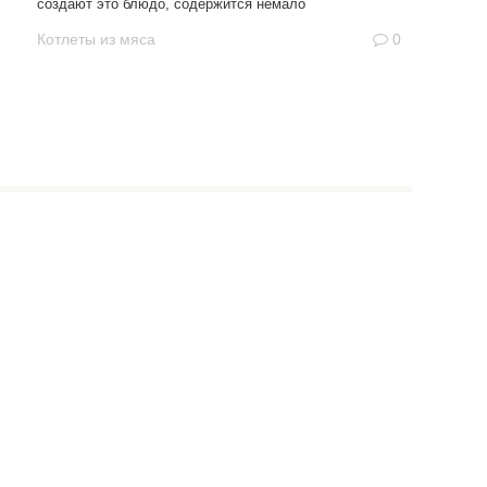
создают это блюдо, содержится немало
Котлеты из мяса
0