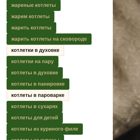
жареные котлеты
жарим котлеты
жарить котлеты
жарить котлеты на сковороде
котлетки в духовке
котлетки на пару
котлеты в духовке
котлеты в панировке
котлеты в пароварке
котлеты в сухарях
котлеты для детей
котлеты из куриного филе