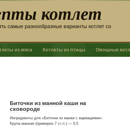
епты котлет
ить самые разнообразные варианты котлет со
тлеты из мяса
Котлеты из птицы
Овощные кот
Биточки из манной каши на
сковороде
Ингредиенты для «Биточки из манки с вариациями»:
Крупа манная (примерно 7 ст.л.) — 0,5