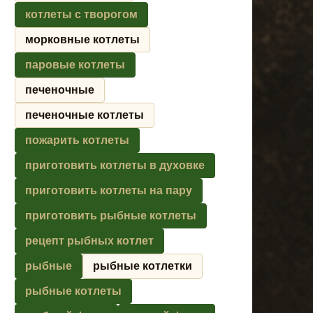
котлеты с творогом
морковные котлеты
паровые котлеты
печеночные
печеночные котлеты
пожарить котлеты
приготовить котлеты в духовке
приготовить котлеты на пару
приготовить рыбные котлеты
рецепт рыбных котлет
рыбные
рыбные котлетки
рыбные котлеты