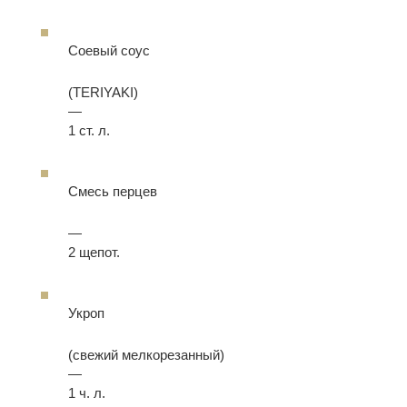
Соевый соус
(TERIYAKI)
—
1 ст. л.
Смесь перцев
—
2 щепот.
Укроп
(свежий мелкорезанный)
—
1 ч. л.