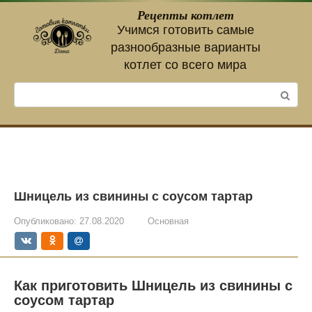
Перейти
Рецепты котлет
к
Учимся готовить самые
контенту
разнообразные варианты
котлет со всего мира
Поиск:
Шницель из свинины с соусом тартар
Опубликовано:
27.08.2020
Основная
Как приготовить Шницель из свинины с
соусом тартар