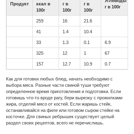
Углеводы
Продукт
ккал в
г в
г в
г в 100г
100г
100г
100г
259
16
21.6
41
1.4
10.4
33
1.3
0.1
6.9
325
12
1
67
157
12.7
10.9
0.7
Как для готовки любых блюд, начать необходимо с
выбора мяса. Разные части свиной туши требуют
определенное время приготовления и подготовки. Если
готовишь что-то вроде рагу, бери вырезку с прожилками
жира, отделяй мясо от костей. Если жаришь стейк,
останавливайся на филе или готовом сыром стейке на
косточке. Для свиных ребрышек существует целый
раздел своих рецептов, всего не перечислишь.