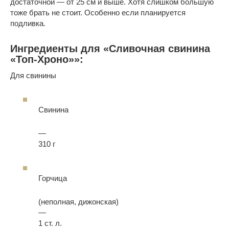
достаточной — от 25 см и выше. Хотя слишком большую
тоже брать не стоит. Особенно если планируется
подливка.
Ингредиенты для «Сливочная свинина
«Топ-Хроно»»:
Для свинины
Свинина
—
310 г
Горчица
(неполная, дижонская)
—
1 ст. л.