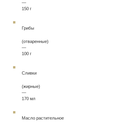
—
150 г
Грибы
(отваренные)
—
100 г
Сливки
(жирные)
—
170 мл
Масло растительное