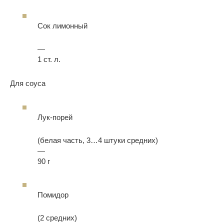
Сок лимонный
—
1 ст. л.
Для соуса
Лук-порей
(белая часть, 3…4 штуки средних)
—
90 г
Помидор
(2 средних)