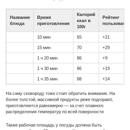
Калорий
Название
Время
Рейтинг
ккал в
блюда
приготовления
пользовател
100г
10 мин
65
+21
15 мин
70
+29
1 ч 20 мин
86
+9
1 ч 30 мин
86
+19
1 ч 35 мин
88
+14
На саму сковороду тоже стоит обратить внимание. На
более толстой, массивной продукты реже подгорают,
приготовляются равномерно — за счет плавного
распределения температур по всей поверхности
Также рабочая площадь у посуды должна быть