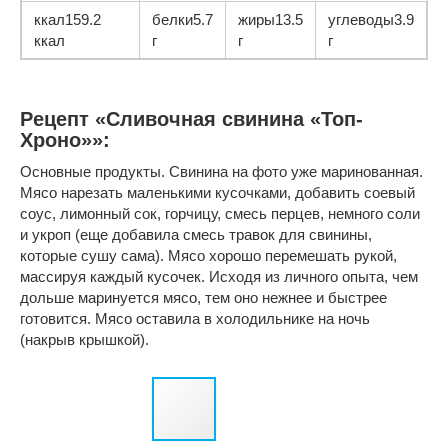
ккал159.2
белки5.7
жиры13.5
углеводы3.9
ккал
г
г
г
Рецепт «Сливочная свинина «Топ-
Хроно»»:
Основные продукты. Свинина на фото уже маринованная.
Мясо нарезать маленькими кусочками, добавить соевый
соус, лимонный сок, горчицу, смесь перцев, немного соли
и укроп (еще добавила смесь травок для свинины,
которые сушу сама). Мясо хорошо перемешать рукой,
массируя каждый кусочек. Исходя из личного опыта, чем
дольше маринуется мясо, тем оно нежнее и быстрее
готовится. Мясо оставила в холодильнике на ночь
(накрыв крышкой).