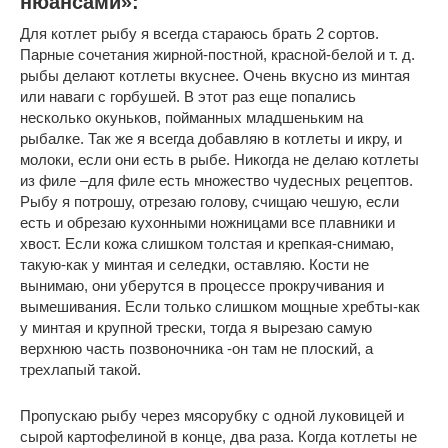
нюансами»:
Для котлет рыбу я всегда стараюсь брать 2 сортов.
Парные сочетания жирной-постной, красной-белой и т. д.
рыбы делают котлеты вкуснее. Очень вкусно из минтая
или наваги с горбушей. В этот раз еще попались
несколько окуньков, пойманных младшеньким на
рыбалке. Так же я всегда добавляю в котлеты и икру, и
молоки, если они есть в рыбе. Никогда не делаю котлеты
из филе –для филе есть множество чудесных рецептов.
Рыбу я потрошу, отрезаю голову, счищаю чешую, если
есть и обрезаю кухонными ножницами все плавники и
хвост. Если кожа слишком толстая и крепкая-снимаю,
такую-как у минтая и селедки, оставляю. Кости не
вынимаю, они уберутся в процессе прокручивания и
вымешивания. Если только слишком мощные хребты-как
у минтая и крупной трески, тогда я вырезаю самую
верхнюю часть позвоночника -он там не плоский, а
трехлапый такой.
Пропускаю рыбу через мясорубку с одной луковицей и
сырой картофелиной в конце, два раза. Когда котлеты не