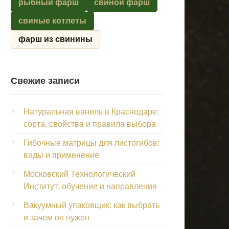
рыбный фарш
свиной фарш
свиные котлеты
фарш из свинины
Свежие записи
Натуральная ваниль в Краснодаре:
сорта, свойства и правила выбора
Гибочные матрицы для листогибов:
виды и применение
Московский Технологический
Институт: обучение и направления
Вакуумный упаковщик: как выбрать
и зачем он нужен