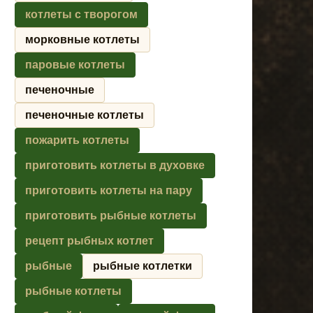
котлеты с творогом
морковные котлеты
паровые котлеты
печеночные
печеночные котлеты
пожарить котлеты
приготовить котлеты в духовке
приготовить котлеты на пару
приготовить рыбные котлеты
рецепт рыбных котлет
рыбные
рыбные котлетки
рыбные котлеты