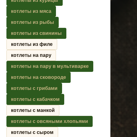
котлеты из курицы
котлеты из мяса
котлеты из рыбы
котлеты из свинины
котлеты из филе
котлеты на пару
котлеты на пару в мультиварке
котлеты на сковороде
котлеты с грибами
котлеты с кабачком
котлеты с манкой
котлеты с овсяными хлопьями
котлеты с сыром