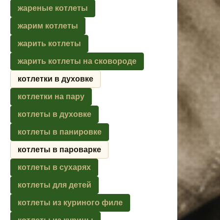
жареные котлеты
жарим котлеты
жарить котлеты
жарить котлеты на сковороде
котлетки в духовке
котлетки на пару
котлеты в духовке
котлеты в панировке
котлеты в пароварке
котлеты в сухарях
котлеты для детей
котлеты из куриного филе