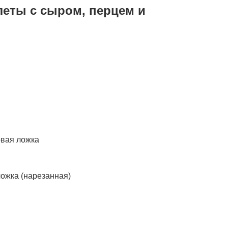
леты с сыром, перцем и
овая ложка
ложка (нарезанная)