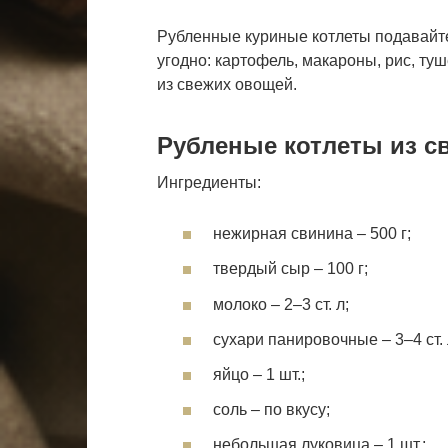
Рубленные куриные котлеты подавайте
угодно: картофель, макароны, рис, ту
из свежих овощей.
Рубленые котлеты из с
Ингредиенты:
нежирная свинина – 500 г;
твердый сыр – 100 г;
молоко – 2–3 ст. л;
сухари панировочные – 3–4 ст. 
яйцо – 1 шт.;
соль – по вкусу;
небольшая луковица – 1 шт.;