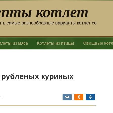
епты котлет
ить самые разнообразные варианты котлет со
тлеты из мяса
Котлеты из птицы
Овощные кот
в рубленых куриных
ая