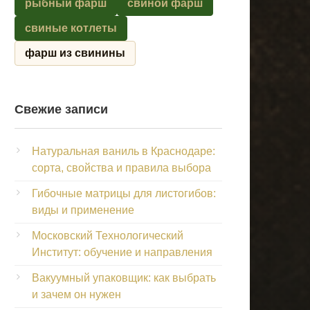
рыбный фарш
свиной фарш
свиные котлеты
фарш из свинины
Свежие записи
Натуральная ваниль в Краснодаре:
сорта, свойства и правила выбора
Гибочные матрицы для листогибов:
виды и применение
Московский Технологический
Институт: обучение и направления
Вакуумный упаковщик: как выбрать
и зачем он нужен