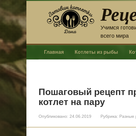
Перейти
Рец
к
контенту
Учимся готов
всего мира
Главная
Котлеты из рыбы
Ко
Пошаговый рецепт п
котлет на пару
Опубликовано:
24.06.2019
Рубрика:
Разные 