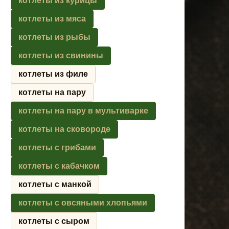
котлеты из курицы
котлеты из мяса
котлеты из рыбы
котлеты из свинины
котлеты из филе
котлеты на пару
котлеты на пару в мультиварке
котлеты на сковороде
котлеты с грибами
котлеты с кабачком
котлеты с манкой
котлеты с овсяными хлопьями
котлеты с сыром