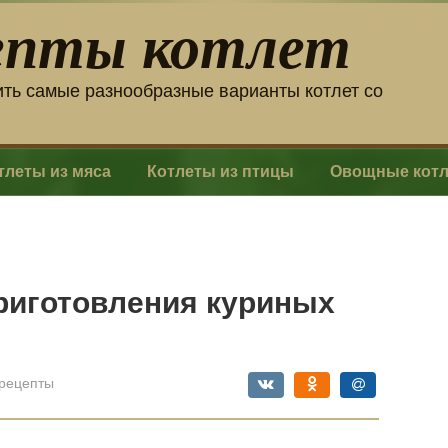
епты котлет
ить самые разнообразные варианты котлет со
тлеты из мяса
Котлеты из птицы
Овощные кот
риготовления куриных
рецепты