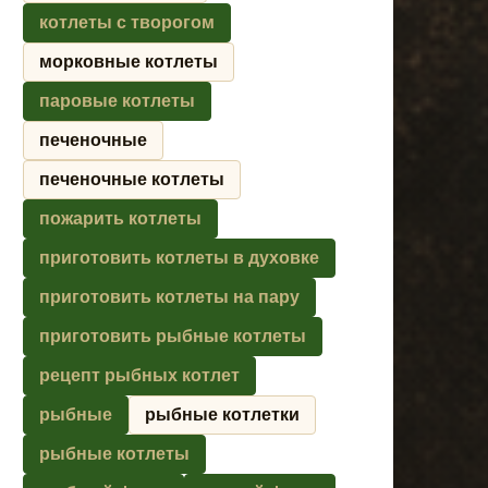
котлеты с творогом
морковные котлеты
паровые котлеты
печеночные
печеночные котлеты
пожарить котлеты
приготовить котлеты в духовке
приготовить котлеты на пару
приготовить рыбные котлеты
рецепт рыбных котлет
рыбные
рыбные котлетки
рыбные котлеты