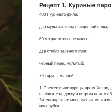
Рецепт 1. Куриные пар
400 г куриного филе;
два мультистакана очищенной воды;
60 мл растительное масло;
два стебля зеленого лука;
черный перец молотый;
70 г крупы манной.
1. Свежее филе курицы промойте под 
выложите на доску и острым ножом об
Затем нарежьте мясо кусочками и изм
мясорубки.