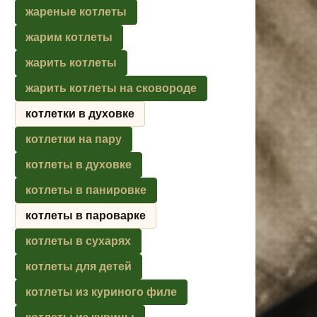
жареные котлеты
жарим котлеты
жарить котлеты
жарить котлеты на сковороде
котлетки в духовке
котлетки на пару
котлеты в духовке
котлеты в панировке
котлеты в пароварке
котлеты в сухарях
котлеты для детей
котлеты из куриного филе