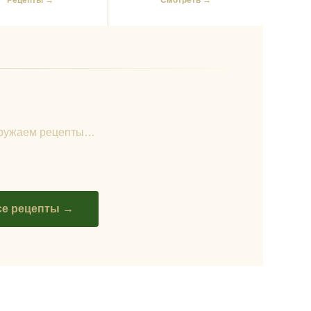
Рецепты →
Смотреть →
гружаем рецепты…
се рецепты →