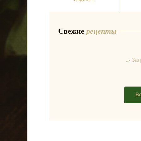
Рецепты →
Свежие
рецепты
🍳 За
В