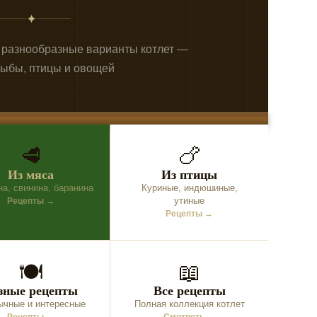
✦
 разнообразные варианты котлет —
рыбы, птицы и овощей
🥩
🍗
Из мяса
Из птицы
на, свинина, баранина
Куриные, индюшиные,
утиные
Рецепты →
Рецепты →
🍽
📖
зные рецепты
Все рецепты
ычные и интересные
Полная коллекция котлет