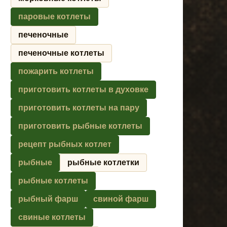
паровые котлеты
печеночные
печеночные котлеты
пожарить котлеты
приготовить котлеты в духовке
приготовить котлеты на пару
приготовить рыбные котлеты
рецепт рыбных котлет
рыбные
рыбные котлетки
рыбные котлеты
рыбный фарш
свиной фарш
свиные котлеты