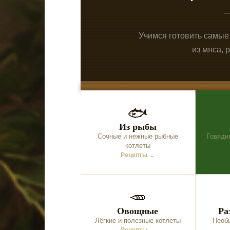
Учимся готовить самые
из мяса, 
🐟
Из рыбы
Сочные и нежные рыбные
Говяди
котлеты
Рецепты →
🥕
Овощные
Ра
Лёгкие и полезные котлеты
Необ