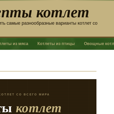
епты котлет
ить самые разнообразные варианты котлет со
тлеты из мяса
Котлеты из птицы
Овощные кот
КОТЛЕТ СО ВСЕГО МИРА
ты
котлет