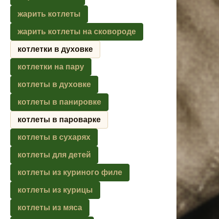
жарить котлеты
жарить котлеты на сковороде
котлетки в духовке
котлетки на пару
котлеты в духовке
котлеты в панировке
котлеты в пароварке
котлеты в сухарях
котлеты для детей
котлеты из куриного филе
котлеты из курицы
котлеты из мяса