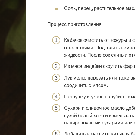
Соль, перец, растительное мас
Процесс приготовления:
Кабачок очистить от кожуры и 
отверстиями. Подсолить немно
жидкости. После сок слить и от
Из мяса индейки скрутить фар
Лук мелко порезать или тоже в
соединить с мясом.
Петрушку и укроп нарубить нож
Сухари и сливочное масло доб
сухой белый хлеб и измельчать
панировочными сухарями или с
Добавить в массу отжатые каба