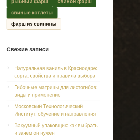
рыбный фарш
свиной фарш
свиные котлеты
фарш из свинины
Свежие записи
Натуральная ваниль в Краснодаре:
сорта, свойства и правила выбора
Гибочные матрицы для листогибов:
виды и применение
Московский Технологический
Институт: обучение и направления
Вакуумный упаковщик: как выбрать
и зачем он нужен