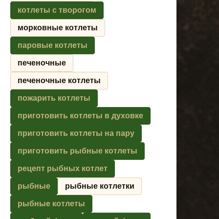
котлеты с творогом
морковные котлеты
паровые котлеты
печеночные
печеночные котлеты
пожарить котлеты
приготовить котлеты в духовке
приготовить котлеты на пару
приготовить рыбные котлеты
рецепт рыбных котлет
рыбные
рыбные котлетки
рыбные котлеты