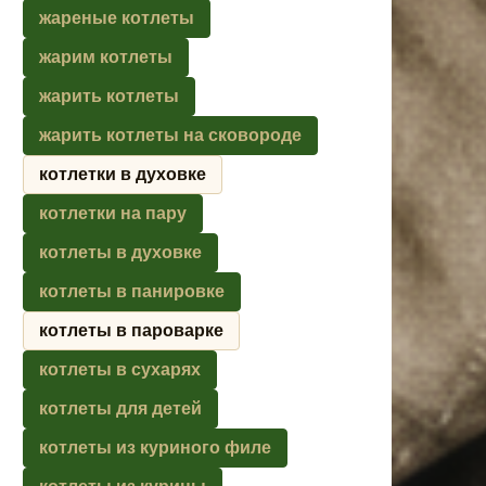
жареные котлеты
жарим котлеты
жарить котлеты
жарить котлеты на сковороде
котлетки в духовке
котлетки на пару
котлеты в духовке
котлеты в панировке
котлеты в пароварке
котлеты в сухарях
котлеты для детей
котлеты из куриного филе