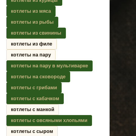
котлеты из курицы
котлеты из мяса
котлеты из рыбы
котлеты из свинины
котлеты из филе
котлеты на пару
котлеты на пару в мультиварке
котлеты на сковороде
котлеты с грибами
котлеты с кабачком
котлеты с манкой
котлеты с овсяными хлопьями
котлеты с сыром