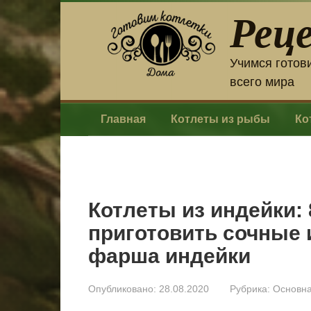
Перейти
Рец
к
контенту
Учимся готов
всего мира
Главная
Котлеты из рыбы
Ко
Котлеты из индейки: 
приготовить сочные 
фарша индейки
Опубликовано:
28.08.2020
Рубрика:
Основн