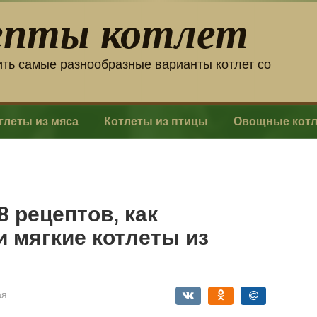
епты котлет
ить самые разнообразные варианты котлет со
тлеты из мяса
Котлеты из птицы
Овощные кот
8 рецептов, как
и мягкие котлеты из
ая