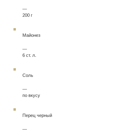
—
200 г
Майонез
—
6 ст. л.
Соль
—
по вкусу
Перец черный
—