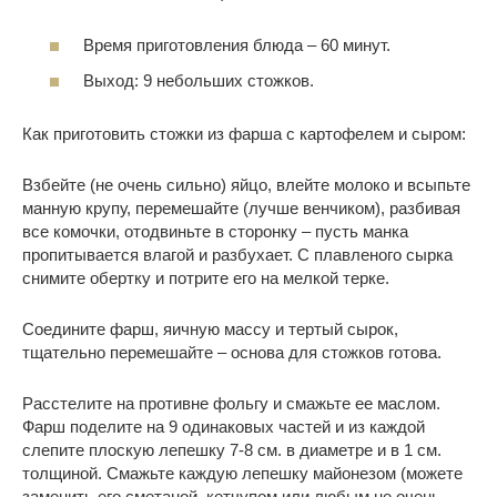
Время приготовления блюда – 60 минут.
Выход: 9 небольших стожков.
Как приготовить стожки из фарша с картофелем и сыром:
Взбейте (не очень сильно) яйцо, влейте молоко и всыпьте
манную крупу, перемешайте (лучше венчиком), разбивая
все комочки, отодвиньте в сторонку – пусть манка
пропитывается влагой и разбухает. С плавленого сырка
снимите обертку и потрите его на мелкой терке.
Соедините фарш, яичную массу и тертый сырок,
тщательно перемешайте – основа для стожков готова.
Расстелите на противне фольгу и смажьте ее маслом.
Фарш поделите на 9 одинаковых частей и из каждой
слепите плоскую лепешку 7-8 см. в диаметре и в 1 см.
толщиной. Смажьте каждую лепешку майонезом (можете
заменить его сметаной, кетчупом или любым не очень