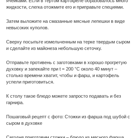
ячейками. Если в тертом картофеле образовалось много
жидкости, слегка отожмите его и приправьте специями.
Затем выложите на смазанные мясные лепешки в виде
невысоких куполов.
Сверху посыпьте измельченным на терке твердым сыром
и сделайте из майонеза небольшую сеточку.
Отправьте противень с заготовками в хорошо прогретую
духовку и запекайте при t = 200 °C около 40 минут –
столько времени хватит, чтобы и фарш, и картофель
успели приготовиться.
К столу такое блюдо можете запросто подавать и без
гарнира.
Пошаговый рецепт с фото: Стожки из фарша под шубой с
сыром в духовке
Сегодня приготовим стожки – блюдо из мясного фарша,