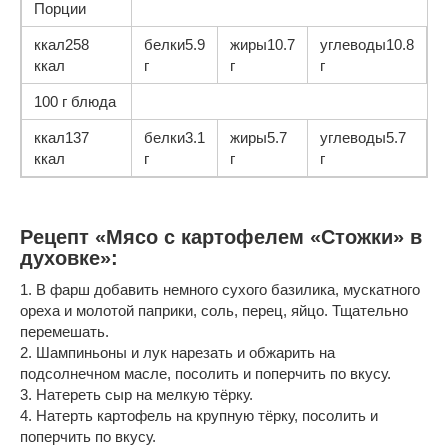
Порции
ккал258
белки5.9
жиры10.7
углеводы10.8
ккал
г
г
г
100 г блюда
ккал137
белки3.1
жиры5.7
углеводы5.7
ккал
г
г
г
Рецепт «Мясо с картофелем «Стожки» в
духовке»:
1. В фарш добавить немного сухого базилика, мускатного
ореха и молотой паприки, соль, перец, яйцо. Тщательно
перемешать.
2. Шампиньоны и лук нарезать и обжарить на
подсолнечном масле, посолить и поперчить по вкусу.
3. Натереть сыр на мелкую тёрку.
4. Натерть картофель на крупную тёрку, посолить и
поперчить по вкусу.