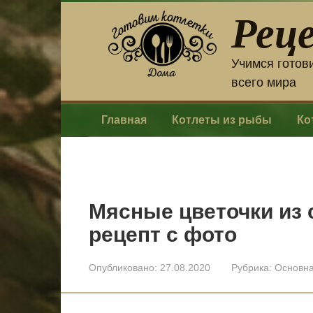
Перейти
Рец
к
контенту
Учимся готов
всего мира
Главная
Котлеты из рыбы
Ко
Мясные цветочки из 
рецепт с фото
Опубликовано:
27.08.2020
Рубрика:
Основн