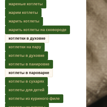
жареные котлеты
жарим котлеты
жарить котлеты
жарить котлеты на сковороде
котлетки в духовке
котлетки на пару
котлеты в духовке
котлеты в панировке
котлеты в пароварке
котлеты в сухарях
котлеты для детей
котлеты из куриного филе