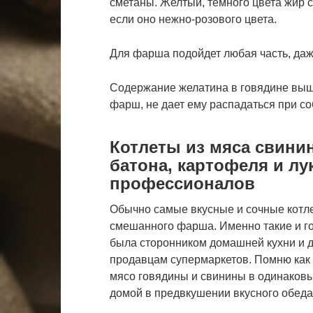
сметаны. Желтый, темного цвета жир с
если оно нежно-розового цвета.
Для фарша подойдет любая часть, даж
Содержание желатина в говядине выше
фарш, не дает ему распадаться при с
Котлеты из мяса свини
батона, картофеля и лу
профессионалов
Обычно самые вкусные и сочные котле
смешанного фарша. Именно такие и го
была сторонником домашней кухни и д
продавцам супермаркетов. Помню как
мясо говядины и свинины в одинаковы
домой в предвкушении вкусного обеда