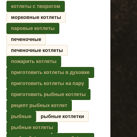
котлеты с творогом
морковные котлеты
паровые котлеты
печеночные
печеночные котлеты
пожарить котлеты
приготовить котлеты в духовке
приготовить котлеты на пару
приготовить рыбные котлеты
рецепт рыбных котлет
рыбные
рыбные котлетки
рыбные котлеты