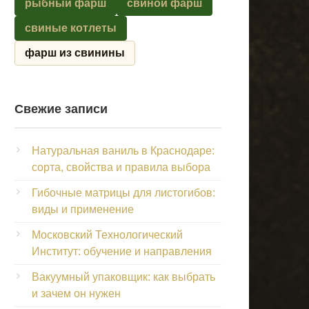
рыбный фарш
свиной фарш
свиные котлеты
фарш из свинины
Свежие записи
Натуральная ваниль в Краснодаре:
сорта, свойства и правила выбора
Гибочные матрицы для листогибов:
виды и применение
Московский Технологический
Институт: обучение и направления
Вакуумный упаковщик: как выбрать
и зачем он нужен