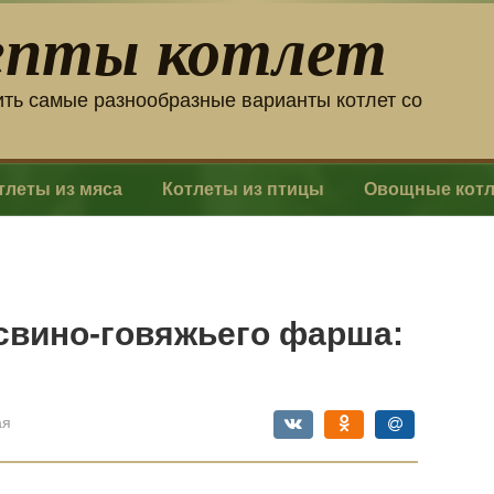
епты котлет
ить самые разнообразные варианты котлет со
тлеты из мяса
Котлеты из птицы
Овощные кот
свино-говяжьего фарша:
ая