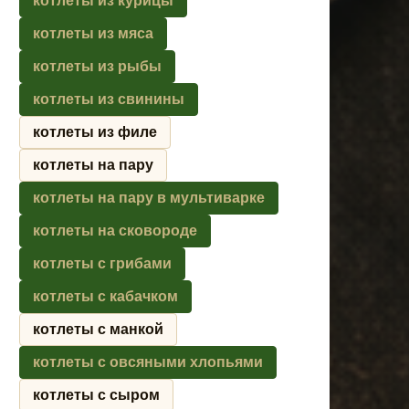
котлеты из курицы
котлеты из мяса
котлеты из рыбы
котлеты из свинины
котлеты из филе
котлеты на пару
котлеты на пару в мультиварке
котлеты на сковороде
котлеты с грибами
котлеты с кабачком
котлеты с манкой
котлеты с овсяными хлопьями
котлеты с сыром