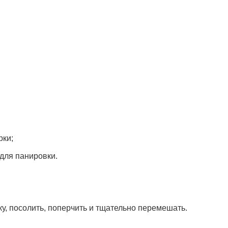
рки;
для панировки.
у, посолить, поперчить и тщательно перемешать.