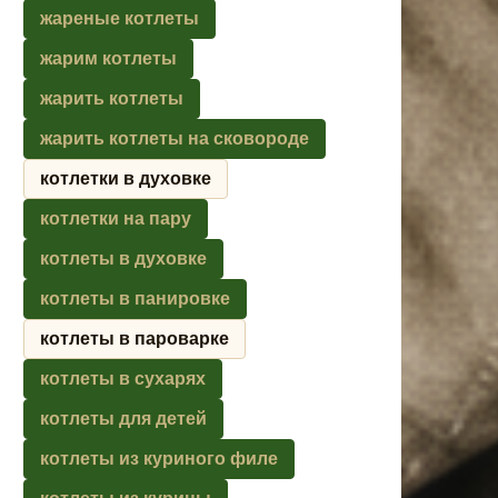
жареные котлеты
жарим котлеты
жарить котлеты
жарить котлеты на сковороде
котлетки в духовке
котлетки на пару
котлеты в духовке
котлеты в панировке
котлеты в пароварке
котлеты в сухарях
котлеты для детей
котлеты из куриного филе