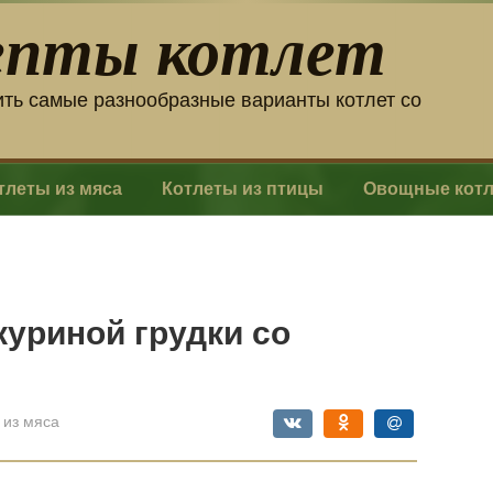
епты котлет
ить самые разнообразные варианты котлет со
тлеты из мяса
Котлеты из птицы
Овощные кот
куриной грудки со
 из мяса