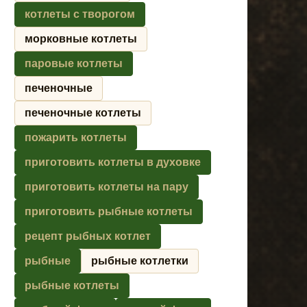
котлеты с творогом
морковные котлеты
паровые котлеты
печеночные
печеночные котлеты
пожарить котлеты
приготовить котлеты в духовке
приготовить котлеты на пару
приготовить рыбные котлеты
рецепт рыбных котлет
рыбные
рыбные котлетки
рыбные котлеты