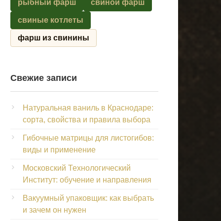
рыбный фарш
свиной фарш
свиные котлеты
фарш из свинины
Свежие записи
Натуральная ваниль в Краснодаре:
сорта, свойства и правила выбора
Гибочные матрицы для листогибов:
виды и применение
Московский Технологический
Институт: обучение и направления
Вакуумный упаковщик: как выбрать
и зачем он нужен