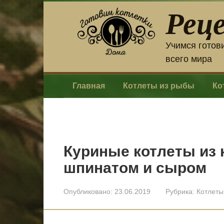
Перейти
Рец
к
контенту
Учимся готов
всего мира
Главная
Котлеты из рыбы
Ко
Куриные котлеты из 
шпинатом и сыром
Опубликовано:
23.06.2019
Рубрика:
Котлеты