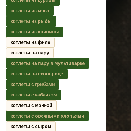
котлеты из курицы
котлеты из мяса
котлеты из рыбы
котлеты из свинины
котлеты из филе
котлеты на пару
котлеты на пару в мультиварке
котлеты на сковороде
котлеты с грибами
котлеты с кабачком
котлеты с манкой
котлеты с овсяными хлопьями
котлеты с сыром