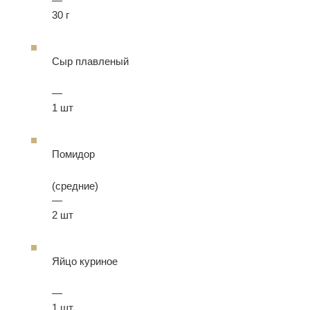
—
30 г
Сыр плавленый
—
1 шт
Помидор
(средние)
—
2 шт
Яйцо куриное
—
1 шт