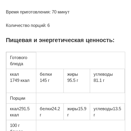
Время приготовления: 70 минут
Количество порций: 6
Пищевая и энергетическая ценность:
Готового
блюда
ккал
белки
жиры
углеводы
1749 ккал
145 г
95.5 г
81.1 г
Порции
ккал291.5
белки24.2
жиры15.9
углеводы13.5
ккал
г
г
г
100 г