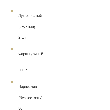
Лук репчатый
(крупный)
—
2 шт
Фарш куриный
—
500 г
Чернослив
(без косточки)
—
80 г