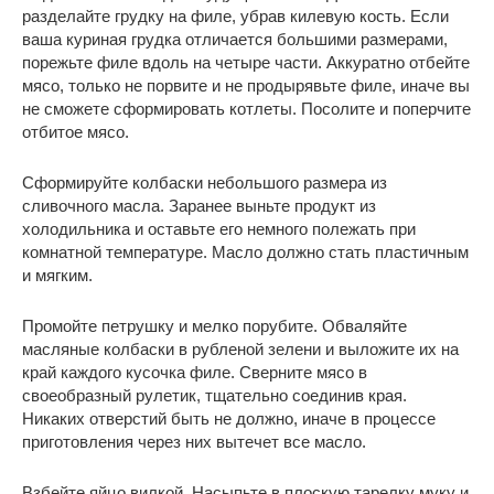
разделайте грудку на филе, убрав килевую кость. Если
ваша куриная грудка отличается большими размерами,
порежьте филе вдоль на четыре части. Аккуратно отбейте
мясо, только не порвите и не продырявьте филе, иначе вы
не сможете сформировать котлеты. Посолите и поперчите
отбитое мясо.
Сформируйте колбаски небольшого размера из
сливочного масла. Заранее выньте продукт из
холодильника и оставьте его немного полежать при
комнатной температуре. Масло должно стать пластичным
и мягким.
Промойте петрушку и мелко порубите. Обваляйте
масляные колбаски в рубленой зелени и выложите их на
край каждого кусочка филе. Сверните мясо в
своеобразный рулетик, тщательно соединив края.
Никаких отверстий быть не должно, иначе в процессе
приготовления через них вытечет все масло.
Взбейте яйцо вилкой. Насыпьте в плоскую тарелку муку и