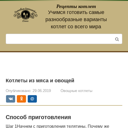
Перейти
Рецепты котлет
к
Учимся готовить самые
контенту
разнообразные варианты
котлет со всего мира
Поиск:
Котлеты из мяса и овощей
Опубликовано:
29.06.2019
Овощные котлеты
Способ приготовления
Шаг 1
Начнем с приготовления телятины. Почему же