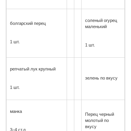
соленый огурец
болгарский перец
маленький
1 шт.
1 шт.
репчатый лук крупный
зелень по вкусу
1 шт.
манка
Перец черный
молотый по
вкусу
3–4 ст.л