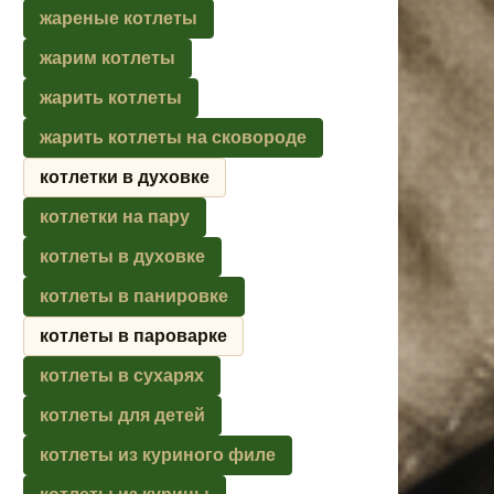
жареные котлеты
жарим котлеты
жарить котлеты
жарить котлеты на сковороде
котлетки в духовке
котлетки на пару
котлеты в духовке
котлеты в панировке
котлеты в пароварке
котлеты в сухарях
котлеты для детей
котлеты из куриного филе