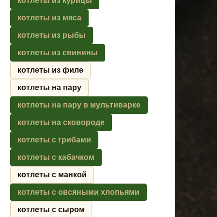
котлеты из курицы
котлеты из мяса
котлеты из рыбы
котлеты из свинины
котлеты из филе
котлеты на пару
котлеты на пару в мультиварке
котлеты на сковороде
котлеты с грибами
котлеты с кабачком
котлеты с манкой
котлеты с овсяными хлопьями
котлеты с сыром