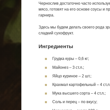
Чернослив достаточно часто использу
мясо, готовят на его основе соусы и 
гарнира.
Здесь мы будем делать своего рода зра
сладкий сухофрукт.
Ингредиенты
Грудка куры – 0,6 кг;
Майонез – 3 ст.л.;
Яйцо куриное – 2 шт.;
Крахмал картофельный – 4 ст.л.
Мука высшего сорта – 4 ст.л.;
Соль и перец – по вкусу;