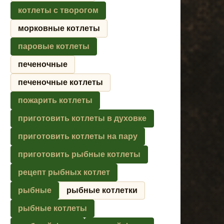
котлеты с творогом
морковные котлеты
паровые котлеты
печеночные
печеночные котлеты
пожарить котлеты
приготовить котлеты в духовке
приготовить котлеты на пару
приготовить рыбные котлеты
рецепт рыбных котлет
рыбные
рыбные котлетки
рыбные котлеты