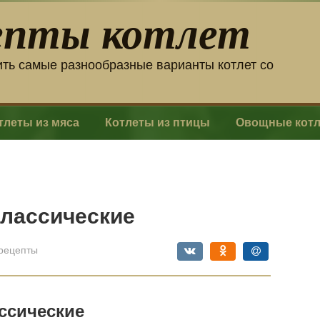
епты котлет
ить самые разнообразные варианты котлет со
тлеты из мяса
Котлеты из птицы
Овощные кот
классические
рецепты
ссические