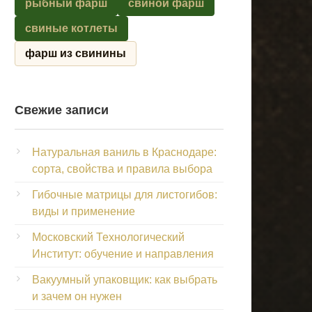
рыбный фарш
свиной фарш
свиные котлеты
фарш из свинины
Свежие записи
Натуральная ваниль в Краснодаре:
сорта, свойства и правила выбора
Гибочные матрицы для листогибов:
виды и применение
Московский Технологический
Институт: обучение и направления
Вакуумный упаковщик: как выбрать
и зачем он нужен