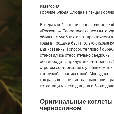
Категория:
Горячие блюда
Блюда из птицы
Горячи
В годы моей юности словосочетание «
«Роскошь». Теоретически все мы, студе
объяснял учебник, а вот практически я
годы в продаже были только старые к
Единственный способ тепловой обрабо
становились относительно съедобны. К
облагородить, придумали этот рецепт.
строгом соответствии с учебником техн
косточкой, с папильоткой. Мне удалось 
как раньше, я не смогла, нынешние ц
котлетищи мы ели два дня и были дово
Оригинальные котлеты 
черносливом