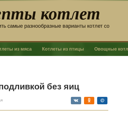
епты котлет
ить самые разнообразные варианты котлет со
тлеты из мяса
Котлеты из птицы
Овощные кот
 подливкой без яиц
ая