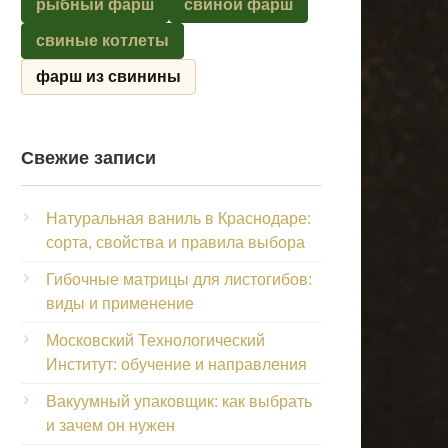
рыбный фарш
свиной фарш
свиные котлеты
фарш из свинины
Свежие записи
Натуральная ваниль в Краснодаре:
сорта, свойства и правила выбора
Гибочные матрицы для листогибов:
виды и применение
Московский Технологический
Институт: обучение и направления
Вакуумный упаковщик: как выбрать
и зачем он нужен