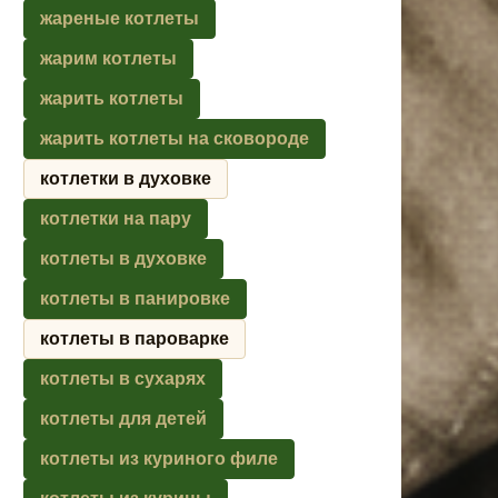
жареные котлеты
жарим котлеты
жарить котлеты
жарить котлеты на сковороде
котлетки в духовке
котлетки на пару
котлеты в духовке
котлеты в панировке
котлеты в пароварке
котлеты в сухарях
котлеты для детей
котлеты из куриного филе