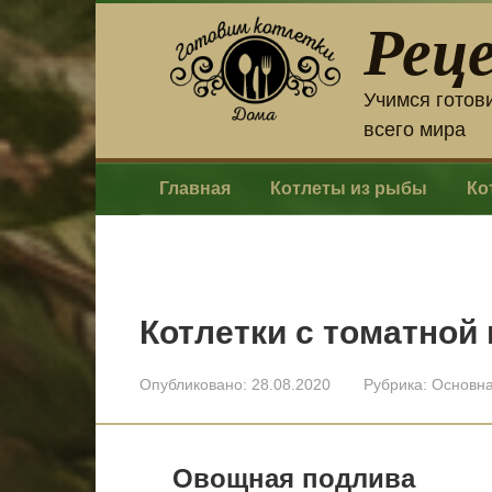
Перейти
Рец
к
контенту
Учимся готов
всего мира
Главная
Котлеты из рыбы
Ко
Котлетки с томатной
Опубликовано:
28.08.2020
Рубрика:
Основн
Овощная подлива