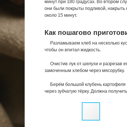
минут при 180 градусах. Во втором слу
они были покрыты подливой, накрыть 
около 15 минут.
Как пошагово приготов
Разламываем хлеб на несколько куск
чтобы он впитал жидкость.
Очистив лук от шелухи и разрезав его
замоченным хлебом через мясорубку.
Берём большой клубень картофеля и 
через зубчатую тёрку. Должна получить