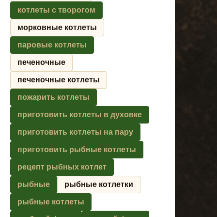
котлеты с творогом
морковные котлеты
паровые котлеты
печеночные
печеночные котлеты
пожарить котлеты
приготовить котлеты в духовке
приготовить котлеты на пару
приготовить рыбные котлеты
рецепт рыбных котлет
рыбные
рыбные котлетки
рыбные котлеты