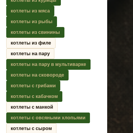
котлеты из курицы
котлеты из мяса
котлеты из рыбы
котлеты из свинины
котлеты из филе
котлеты на пару
котлеты на пару в мультиварке
котлеты на сковороде
котлеты с грибами
котлеты с кабачком
котлеты с манкой
котлеты с овсяными хлопьями
котлеты с сыром