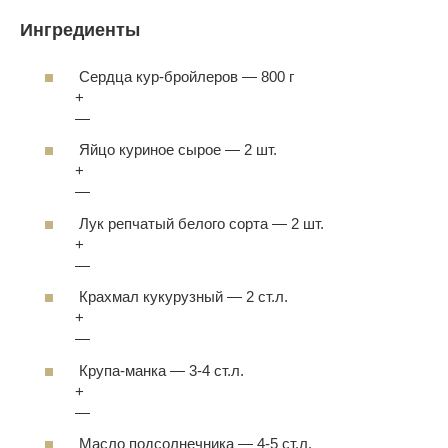
Ингредиенты
Сердца кур-бройлеров
—
800 г
+
—
Яйцо куриное сырое
—
2 шт.
+
—
Лук репчатый белого сорта
—
2 шт.
+
—
Крахмал кукурузный
—
2 ст.л.
+
—
Крупа-манка
—
3-4 ст.л.
+
—
Масло подсолнечника
—
4-5 ст.л.