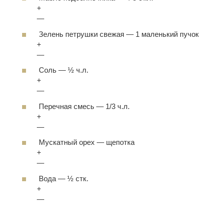
+
—
Зелень петрушки свежая
—
1 маленький пучок
+
—
Соль
—
½ ч.л.
+
—
Перечная смесь
—
1/3 ч.л.
+
—
Мускатный орех
—
щепотка
+
—
Вода
—
½ стк.
+
—