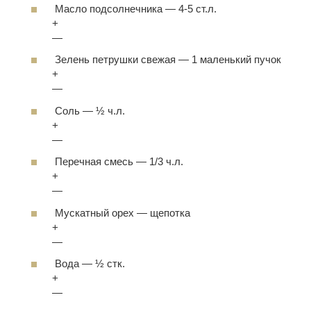
Масло подсолнечника
—
4-5 ст.л.
+
—
Зелень петрушки свежая
—
1 маленький пучок
+
—
Соль
—
½ ч.л.
+
—
Перечная смесь
—
1/3 ч.л.
+
—
Мускатный орех
—
щепотка
+
—
Вода
—
½ стк.
+
—