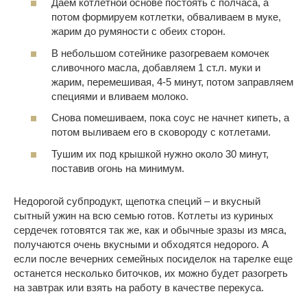
Даем котлетной основе постоять с полчаса, а
потом формируем котлетки, обваливаем в муке,
жарим до румяности с обеих сторон.
В небольшом сотейнике разогреваем комочек
сливочного масла, добавляем 1 ст.л. муки и
жарим, перемешивая, 4-5 минут, потом заправляем
специями и вливаем молоко.
Снова помешиваем, пока соус не начнет кипеть, а
потом выливаем его в сковороду с котлетами.
Тушим их под крышкой нужно около 30 минут,
поставив огонь на минимум.
Недорогой субпродукт, щепотка специй – и вкусный
сытный ужин на всю семью готов. Котлеты из куриных
сердечек готовятся так же, как и обычные зразы из мяса,
получаются очень вкусными и обходятся недорого. А
если после вечерних семейных посиделок на тарелке еще
останется несколько биточков, их можно будет разогреть
на завтрак или взять на работу в качестве перекуса.