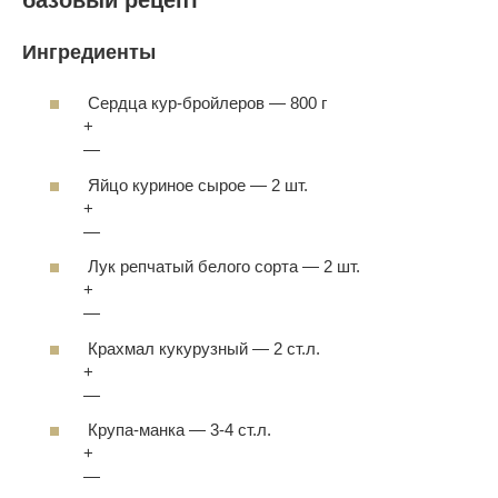
Ингредиенты
Сердца кур-бройлеров
—
800 г
+
—
Яйцо куриное сырое
—
2 шт.
+
—
Лук репчатый белого сорта
—
2 шт.
+
—
Крахмал кукурузный
—
2 ст.л.
+
—
Крупа-манка
—
3-4 ст.л.
+
—