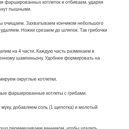
ля фаршированных котлеток и отбиваем, ударяя
танут пышными.
ы очищаем. Захватываем кончиком небольшого
 удаляем. Ножки срезаем до шляпок. Так грибочки
елим на 4 части. Каждую часть разминаем в
енному шампиньону. Удобнее формировать на
ируем округлые котлетки.
ные фаршированные котлеты с грибами.
, муку, добавляем соль (1 щепотка) и молотый
орошо перемешиваем венчиком, чтобы удалить