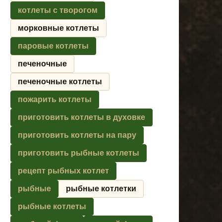
котлеты с творогом
морковные котлеты
паровые котлеты
печеночные
печеночные котлеты
пожарить котлеты
приготовить котлеты в духовке
приготовить котлеты на пару
приготовить рыбные котлеты
рецепт рыбных котлет
рыбные
рыбные котлетки
рыбные котлеты