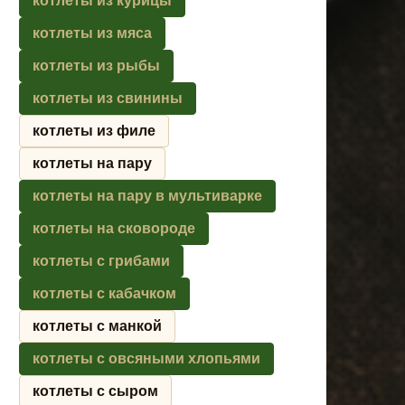
котлеты из курицы
котлеты из мяса
котлеты из рыбы
котлеты из свинины
котлеты из филе
котлеты на пару
котлеты на пару в мультиварке
котлеты на сковороде
котлеты с грибами
котлеты с кабачком
котлеты с манкой
котлеты с овсяными хлопьями
котлеты с сыром