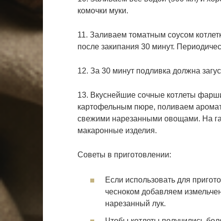
комочки муки.
11. Заливаем томатным соусом котлет
после закипания 30 минут. Периодиче
12. За 30 минут подливка должна загус
13. Вкуснейшие сочные котлеты фарш
картофельным пюре, поливаем аромат
свежими нарезанными овощами. На га
макаронные изделия.
Советы в приготовлении:
Если использовать для пригот
чесноком добавляем измельчен
нарезанный лук.
Чтобы котлеты получились бол