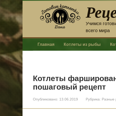
Перейти
Рец
к
контенту
Учимся готов
всего мира
Главная
Котлеты из рыбы
Ко
Котлеты фарширова
пошаговый рецепт
Опубликовано:
13.06.2019
Рубрика:
Разные 