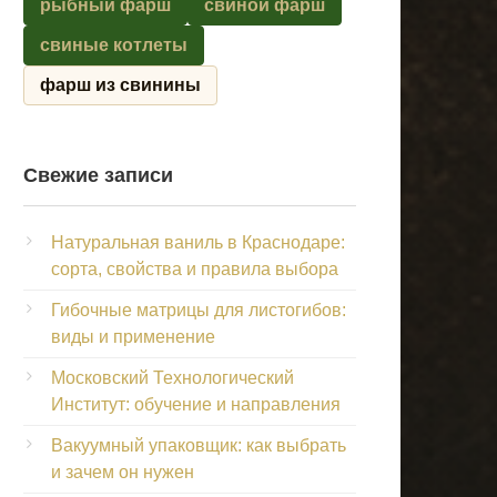
рыбный фарш
свиной фарш
свиные котлеты
фарш из свинины
Свежие записи
Натуральная ваниль в Краснодаре:
сорта, свойства и правила выбора
Гибочные матрицы для листогибов:
виды и применение
Московский Технологический
Институт: обучение и направления
Вакуумный упаковщик: как выбрать
и зачем он нужен