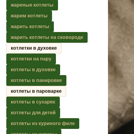
жареные котлеты
жарим котлеты
жарить котлеты
жарить котлеты на сковороде
котлетки в духовке
котлетки на пару
котлеты в духовке
котлеты в панировке
котлеты в пароварке
котлеты в сухарях
котлеты для детей
котлеты из куриного филе