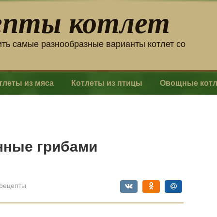
епты котлет
ить самые разнообразные варианты котлет со
тлеты из мяса
Котлеты из птицы
Овощные кот
нные грибами
рецепты