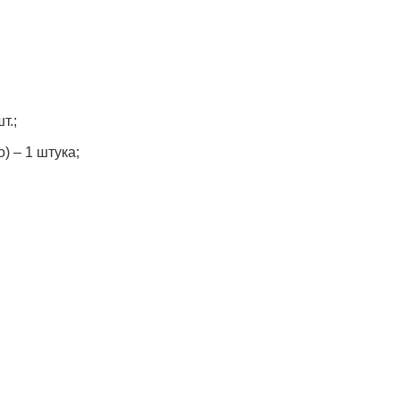
т.;
) – 1 штука;
;