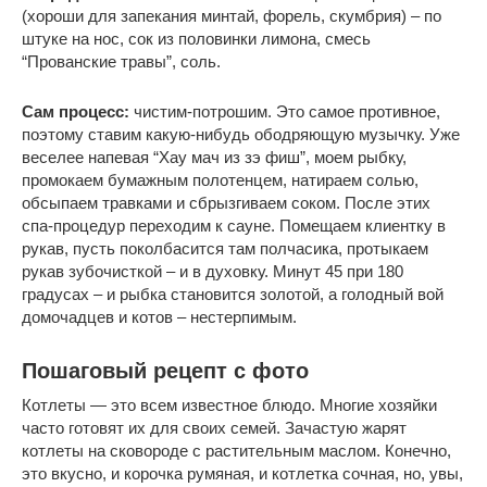
(хороши для запекания минтай, форель, скумбрия) – по
штуке на нос, сок из половинки лимона, смесь
“Прованские травы”, соль.
Сам процесс:
чистим-потрошим. Это самое противное,
поэтому ставим какую-нибудь ободряющую музычку. Уже
веселее напевая “Хау мач из зэ фиш”, моем рыбку,
промокаем бумажным полотенцем, натираем солью,
обсыпаем травками и сбрызгиваем соком. После этих
спа-процедур переходим к сауне. Помещаем клиентку в
рукав, пусть поколбасится там полчасика, протыкаем
рукав зубочисткой – и в духовку. Минут 45 при 180
градусах – и рыбка становится золотой, а голодный вой
домочадцев и котов – нестерпимым.
Пошаговый рецепт с фото
Котлеты — это всем известное блюдо. Многие хозяйки
часто готовят их для своих семей. Зачастую жарят
котлеты на сковороде с растительным маслом. Конечно,
это вкусно, и корочка румяная, и котлетка сочная, но, увы,