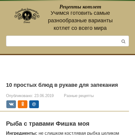
Перейти
Рецепты котлет
к
Учимся готовить самые
контенту
разнообразные варианты
котлет со всего мира
Поиск:
10 простых блюд в рукаве для запекания
Опубликовано:
23.06.2019
Разные рецепты
Рыба с травами Фишка моя
Ингредиенты:
не слишком костлявая рыбка целиком