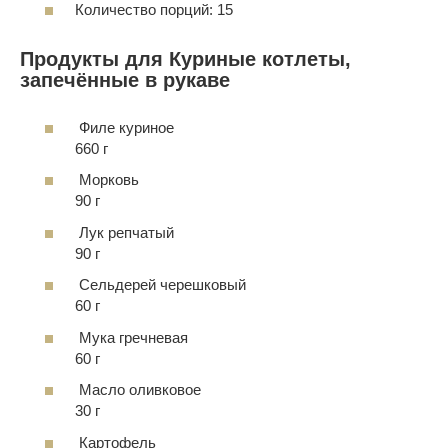
Количество порций: 15
Продукты для Куриные котлеты,
запечённые в рукаве
Филе куриное
660 г
Морковь
90 г
Лук репчатый
90 г
Сельдерей черешковый
60 г
Мука гречневая
60 г
Масло оливковое
30 г
Картофель