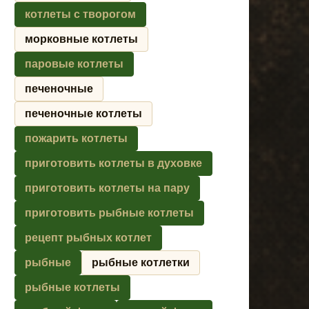
котлеты с творогом
морковные котлеты
паровые котлеты
печеночные
печеночные котлеты
пожарить котлеты
приготовить котлеты в духовке
приготовить котлеты на пару
приготовить рыбные котлеты
рецепт рыбных котлет
рыбные
рыбные котлетки
рыбные котлеты