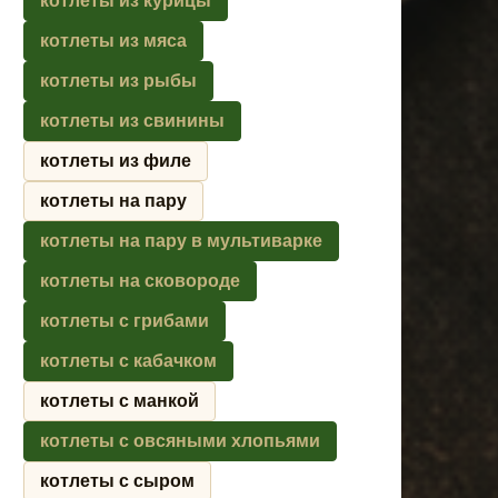
котлеты из курицы
котлеты из мяса
котлеты из рыбы
котлеты из свинины
котлеты из филе
котлеты на пару
котлеты на пару в мультиварке
котлеты на сковороде
котлеты с грибами
котлеты с кабачком
котлеты с манкой
котлеты с овсяными хлопьями
котлеты с сыром