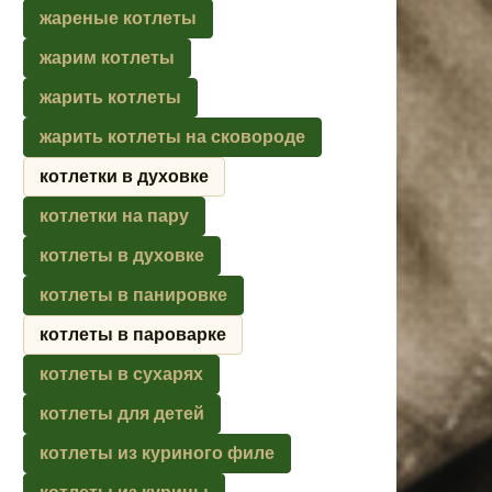
жареные котлеты
жарим котлеты
жарить котлеты
жарить котлеты на сковороде
котлетки в духовке
котлетки на пару
котлеты в духовке
котлеты в панировке
котлеты в пароварке
котлеты в сухарях
котлеты для детей
котлеты из куриного филе