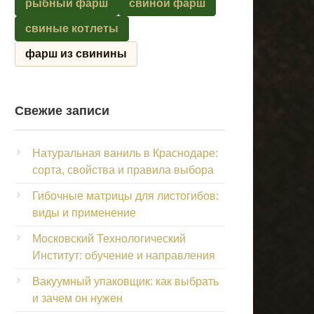
рыбный фарш
свиной фарш
свиные котлеты
фарш из свинины
Свежие записи
Натуральная ваниль в Краснодаре:
сорта, свойства и правила выбора
Гибочные матрицы для листогибов:
виды и применение
Московский Технологический
Институт: обучение и направления
Вакуумный упаковщик: как выбрать
и зачем он нужен