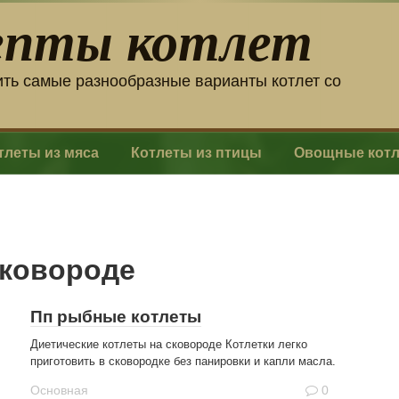
епты котлет
ить самые разнообразные варианты котлет со
тлеты из мяса
Котлеты из птицы
Овощные кот
сковороде
Пп рыбные котлеты
Диетические котлеты на сковороде Котлетки легко
приготовить в сковородке без панировки и капли масла.
Основная
0