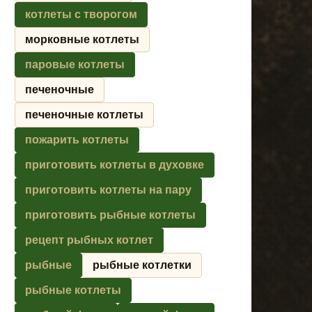
котлеты с творогом
морковные котлеты
паровые котлеты
печеночные
печеночные котлеты
пожарить котлеты
приготовить котлеты в духовке
приготовить котлеты на пару
приготовить рыбные котлеты
рецепт рыбных котлет
рыбные
рыбные котлетки
рыбные котлеты