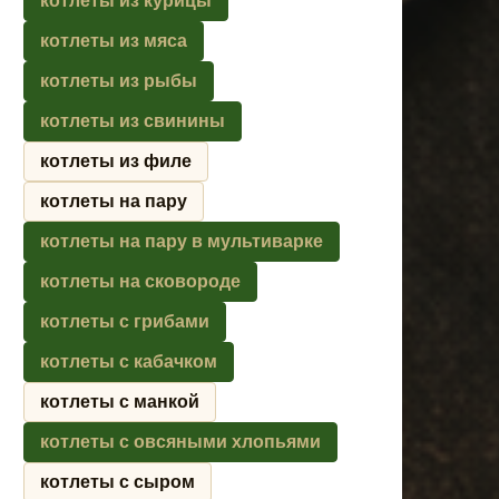
котлеты из курицы
котлеты из мяса
котлеты из рыбы
котлеты из свинины
котлеты из филе
котлеты на пару
котлеты на пару в мультиварке
котлеты на сковороде
котлеты с грибами
котлеты с кабачком
котлеты с манкой
котлеты с овсяными хлопьями
котлеты с сыром