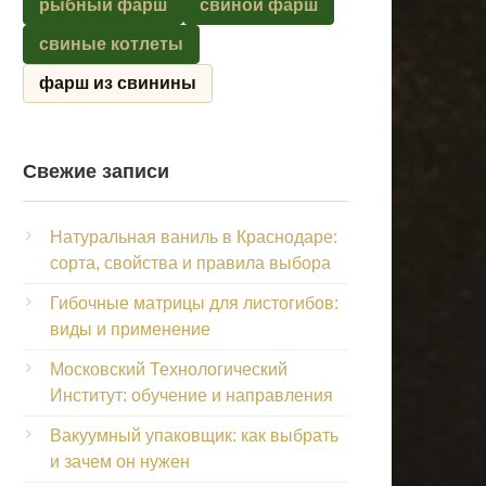
рыбный фарш
свиной фарш
свиные котлеты
фарш из свинины
Свежие записи
Натуральная ваниль в Краснодаре:
сорта, свойства и правила выбора
Гибочные матрицы для листогибов:
виды и применение
Московский Технологический
Институт: обучение и направления
Вакуумный упаковщик: как выбрать
и зачем он нужен