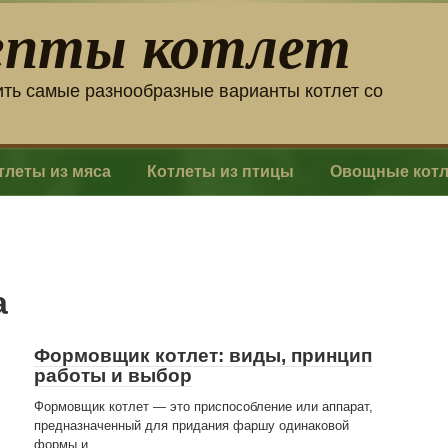
епты котлет
ить самые разнообразные варианты котлет со
тлеты из мяса
Котлеты из птицы
Овощные кот
а
Формовщик котлет: виды, принцип
работы и выбор
Формовщик котлет — это приспособление или аппарат,
предназначенный для придания фаршу одинаковой
формы и