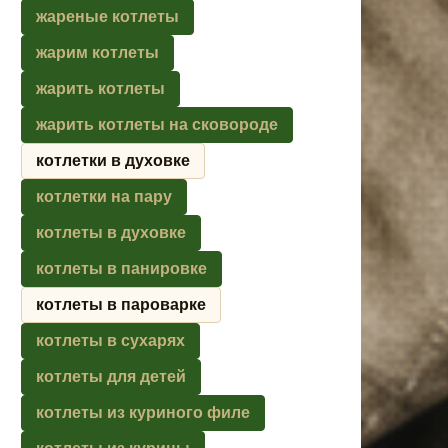
жареные котлеты
жарим котлеты
жарить котлеты
жарить котлеты на сковороде
котлетки в духовке
котлетки на пару
котлеты в духовке
котлеты в панировке
котлеты в пароварке
котлеты в сухарях
котлеты для детей
котлеты из куриного филе