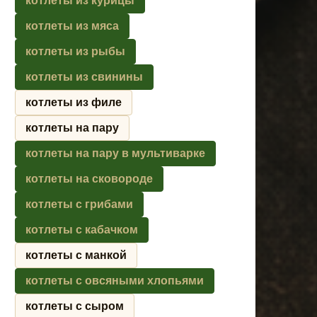
котлеты из курицы
котлеты из мяса
котлеты из рыбы
котлеты из свинины
котлеты из филе
котлеты на пару
котлеты на пару в мультиварке
котлеты на сковороде
котлеты с грибами
котлеты с кабачком
котлеты с манкой
котлеты с овсяными хлопьями
котлеты с сыром