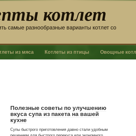
епты котлет
ить самые разнообразные варианты котлет со
тлеты из мяса
Котлеты из птицы
Овощные кот
Полезные советы по улучшению
вкуса супа из пакета на вашей
кухне
Супы быстрого приготовления давно стали удобным
решением для быстрого перекуса или экономного