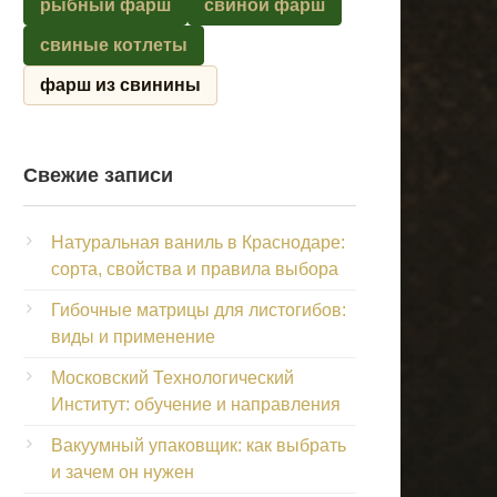
рыбный фарш
свиной фарш
свиные котлеты
фарш из свинины
Свежие записи
Натуральная ваниль в Краснодаре:
сорта, свойства и правила выбора
Гибочные матрицы для листогибов:
виды и применение
Московский Технологический
Институт: обучение и направления
Вакуумный упаковщик: как выбрать
и зачем он нужен