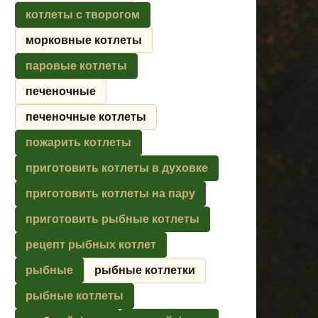
котлеты с творогом
морковные котлеты
паровые котлеты
печеночные
печеночные котлеты
пожарить котлеты
приготовить котлеты в духовке
приготовить котлеты на пару
приготовить рыбные котлеты
рецепт рыбных котлет
рыбные
рыбные котлетки
рыбные котлеты