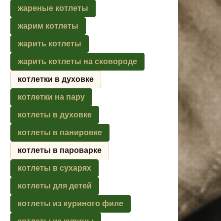
жареные котлеты
жарим котлеты
жарить котлеты
жарить котлеты на сковороде
котлетки в духовке
котлетки на пару
котлеты в духовке
котлеты в панировке
котлеты в пароварке
котлеты в сухарях
котлеты для детей
котлеты из куриного филе