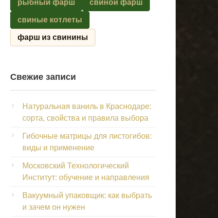
рыбный фарш
свиной фарш
свиные котлеты
фарш из свинины
Свежие записи
Натуральная ваниль в Краснодаре:
сорта, свойства и правила выбора
Гибочные матрицы для листогибов:
виды и применение
Московский Технологический
Институт: обучение и направления
Вакуумный упаковщик: как выбрать
и зачем он нужен