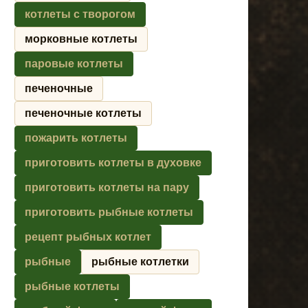
котлеты с творогом
морковные котлеты
паровые котлеты
печеночные
печеночные котлеты
пожарить котлеты
приготовить котлеты в духовке
приготовить котлеты на пару
приготовить рыбные котлеты
рецепт рыбных котлет
рыбные
рыбные котлетки
рыбные котлеты