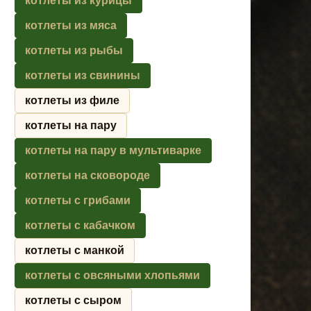
котлеты из курицы
котлеты из мяса
котлеты из рыбы
котлеты из свинины
котлеты из филе
котлеты на пару
котлеты на пару в мультиварке
котлеты на сковороде
котлеты с грибами
котлеты с кабачком
котлеты с манкой
котлеты с овсяными хлопьями
котлеты с сыром