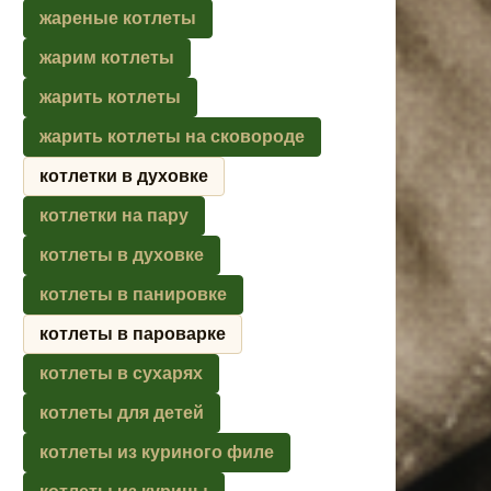
жареные котлеты
жарим котлеты
жарить котлеты
жарить котлеты на сковороде
котлетки в духовке
котлетки на пару
котлеты в духовке
котлеты в панировке
котлеты в пароварке
котлеты в сухарях
котлеты для детей
котлеты из куриного филе