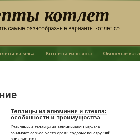
епты котлет
ить самые разнообразные варианты котлет со
тлеты из мяса
Котлеты из птицы
Овощные кот
ение
Теплицы из алюминия и стекла:
особенности и преимущества
Стеклянные теплицы на алюминиевом каркасе
занимают особое место среди садовых конструкций —
они сочетают