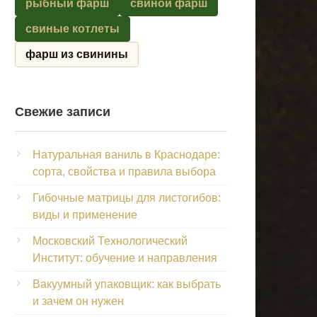
рыбный фарш
свиной фарш
свиные котлеты
фарш из свинины
Свежие записи
Натуральная ваниль в Краснодаре:
сорта, свойства и правила выбора
Гибочные матрицы для листогибов:
виды и применение
Московский Технологический
Институт: обучение и направления
Вакуумный упаковщик: как выбрать
и зачем он нужен