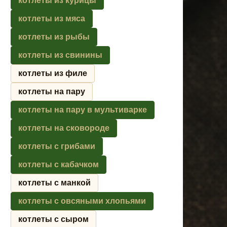
котлеты из курицы
котлеты из мяса
котлеты из рыбы
котлеты из свинины
котлеты из филе
котлеты на пару
котлеты на пару в мультиварке
котлеты на сковороде
котлеты с грибами
котлеты с кабачком
котлеты с манкой
котлеты с овсяными хлопьями
котлеты с сыром