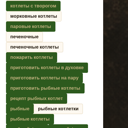
котлеты с творогом
морковные котлеты
паровые котлеты
печеночные
печеночные котлеты
пожарить котлеты
приготовить котлеты в духовке
приготовить котлеты на пару
приготовить рыбные котлеты
рецепт рыбных котлет
рыбные
рыбные котлетки
рыбные котлеты