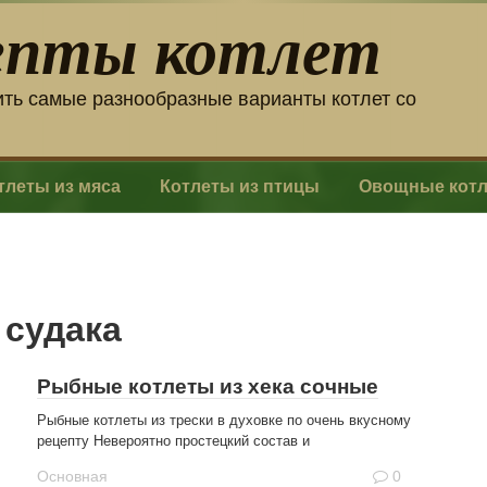
епты котлет
ить самые разнообразные варианты котлет со
тлеты из мяса
Котлеты из птицы
Овощные кот
 судака
Рыбные котлеты из хека сочные
Рыбные котлеты из трески в духовке по очень вкусному
рецепту Невероятно простецкий состав и
Основная
0