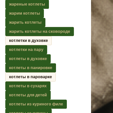
жареные котлеты
жарим котлеты
жарить котлеты
жарить котлеты на сковороде
котлетки в духовке
котлетки на пару
котлеты в духовке
котлеты в панировке
котлеты в пароварке
котлеты в сухарях
котлеты для детей
котлеты из куриного филе