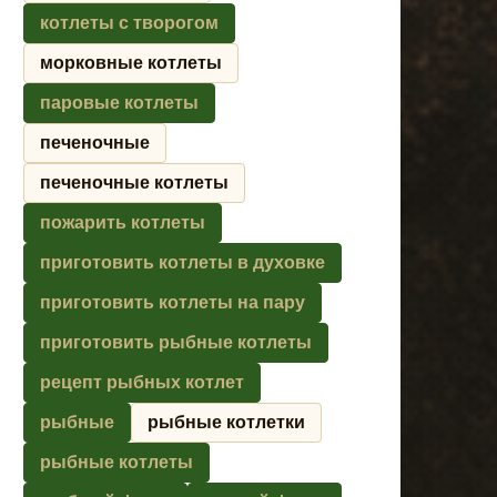
котлеты с творогом
морковные котлеты
паровые котлеты
печеночные
печеночные котлеты
пожарить котлеты
приготовить котлеты в духовке
приготовить котлеты на пару
приготовить рыбные котлеты
рецепт рыбных котлет
рыбные
рыбные котлетки
рыбные котлеты