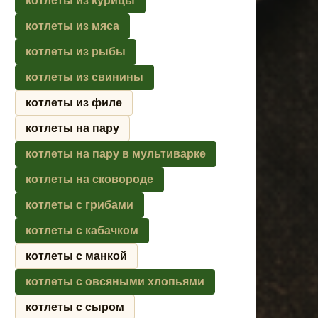
котлеты из курицы
котлеты из мяса
котлеты из рыбы
котлеты из свинины
котлеты из филе
котлеты на пару
котлеты на пару в мультиварке
котлеты на сковороде
котлеты с грибами
котлеты с кабачком
котлеты с манкой
котлеты с овсяными хлопьями
котлеты с сыром