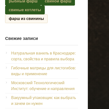
рыбный фарш
свиной фарш
свиные котлеты
фарш из свинины
Свежие записи
Натуральная ваниль в Краснодаре:
сорта, свойства и правила выбора
Гибочные матрицы для листогибов:
виды и применение
Московский Технологический
Институт: обучение и направления
Вакуумный упаковщик: как выбрать
и зачем он нужен