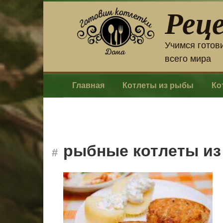
Перейти
Рец
к
контенту
Учимся готов
всего мира
Главная
Котлеты из рыбы
Ко
рыбные котлеты из