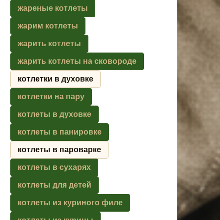
жареные котлеты
жарим котлеты
жарить котлеты
жарить котлеты на сковороде
котлетки в духовке
котлетки на пару
котлеты в духовке
котлеты в панировке
котлеты в пароварке
котлеты в сухарях
котлеты для детей
котлеты из куриного филе