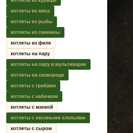
котлеты из курицы
котлеты из мяса
котлеты из рыбы
котлеты из свинины
котлеты из филе
котлеты на пару
котлеты на пару в мультиварке
котлеты на сковороде
котлеты с грибами
котлеты с кабачком
котлеты с манкой
котлеты с овсяными хлопьями
котлеты с сыром