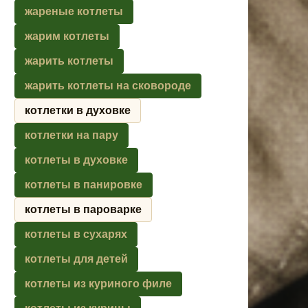
жареные котлеты
жарим котлеты
жарить котлеты
жарить котлеты на сковороде
котлетки в духовке
котлетки на пару
котлеты в духовке
котлеты в панировке
котлеты в пароварке
котлеты в сухарях
котлеты для детей
котлеты из куриного филе