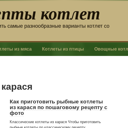
епты котлет
ить самые разнообразные варианты котлет со
тлеты из мяса
Котлеты из птицы
Овощные кот
 карася
Как приготовить рыбные котлеты
из карася по пошаговому рецепту с
фото
Классические котлеты из карася Чтобы приготовить
рыбные котлеты по классическому рецепту,