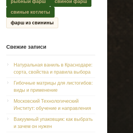
рыбный фарш
свиной фарш
свиные котлеты
фарш из свинины
Свежие записи
Натуральная ваниль в Краснодаре:
сорта, свойства и правила выбора
Гибочные матрицы для листогибов:
виды и применение
Московский Технологический
Институт: обучение и направления
Вакуумный упаковщик: как выбрать
и зачем он нужен