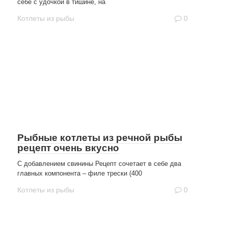
себе с удочкой в тишине, на
Котлеты из рыбы
0
Рыбные котлеты из речной рыбы
рецепт очень вкусно
С добавлением свинины Рецепт сочетает в себе два
главных компонента – филе трески (400
Котлеты из рыбы
0