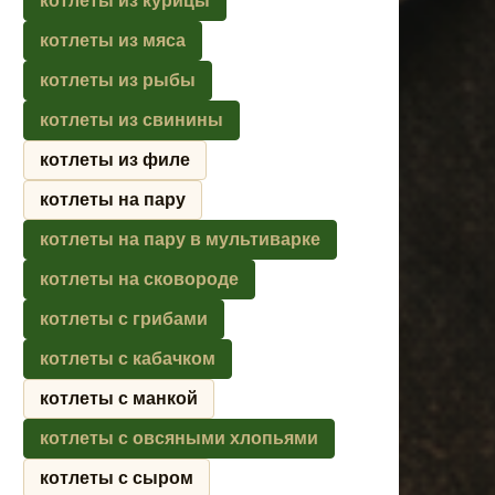
котлеты из курицы
котлеты из мяса
котлеты из рыбы
котлеты из свинины
котлеты из филе
котлеты на пару
котлеты на пару в мультиварке
котлеты на сковороде
котлеты с грибами
котлеты с кабачком
котлеты с манкой
котлеты с овсяными хлопьями
котлеты с сыром