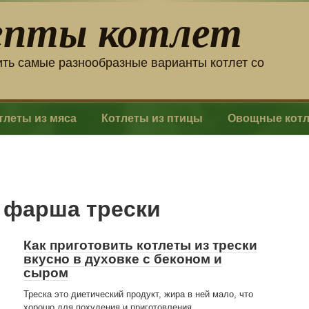
епты котлет
ить самые разнообразные варианты котлет со
тлеты из мяса
Котлеты из птицы
Овощные кот
 фарша трески
Как приготовить котлеты из трески
вкусно в духовке с беконом и
сыром
Треска это диетический продукт, жира в ней мало, что
хорошо для похудения и приготовления