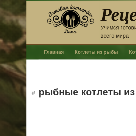
Перейти
Рец
к
контенту
Учимся готов
всего мира
Главная
Котлеты из рыбы
Ко
рыбные котлеты из