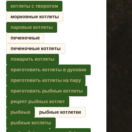
котлеты с творогом
морковные котлеты
паровые котлеты
печеночные
печеночные котлеты
пожарить котлеты
приготовить котлеты в духовке
приготовить котлеты на пару
приготовить рыбные котлеты
рецепт рыбных котлет
рыбные
рыбные котлетки
рыбные котлеты