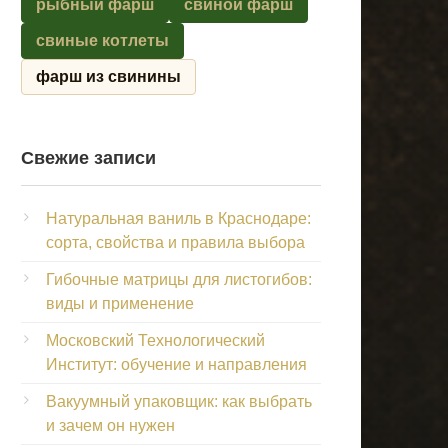
рыбный фарш
свиной фарш
свиные котлеты
фарш из свинины
Свежие записи
Натуральная ваниль в Краснодаре:
сорта, свойства и правила выбора
Гибочные матрицы для листогибов:
виды и применение
Московский Технологический
Институт: обучение и направления
Вакуумный упаковщик: как выбрать
и зачем он нужен