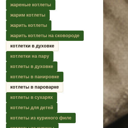
жареные котлеты
жарим котлеты
жарить котлеты
жарить котлеты на сковороде
котлетки в духовке
котлетки на пару
котлеты в духовке
котлеты в панировке
котлеты в пароварке
котлеты в сухарях
котлеты для детей
котлеты из куриного филе