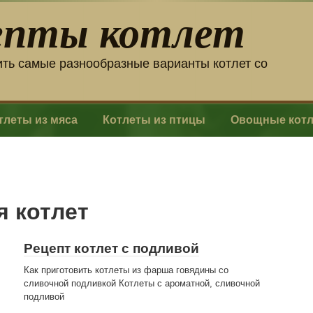
епты котлет
ить самые разнообразные варианты котлет со
тлеты из мяса
Котлеты из птицы
Овощные кот
я котлет
Рецепт котлет с подливой
Как приготовить котлеты из фарша говядины со
сливочной подливкой Котлеты с ароматной, сливочной
подливой