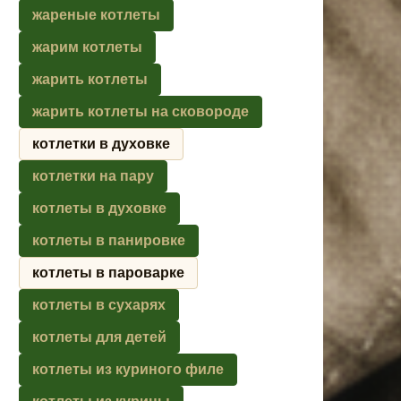
жареные котлеты
жарим котлеты
жарить котлеты
жарить котлеты на сковороде
котлетки в духовке
котлетки на пару
котлеты в духовке
котлеты в панировке
котлеты в пароварке
котлеты в сухарях
котлеты для детей
котлеты из куриного филе