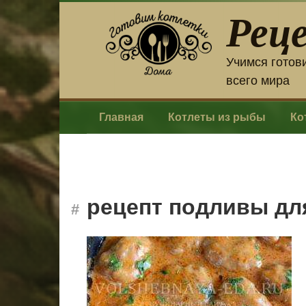
Перейти
Рец
к
контенту
Учимся готов
всего мира
Главная
Котлеты из рыбы
Ко
рецепт подливы дл