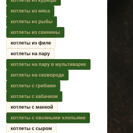
котлеты из курицы
котлеты из мяса
котлеты из рыбы
котлеты из свинины
котлеты из филе
котлеты на пару
котлеты на пару в мультиварке
котлеты на сковороде
котлеты с грибами
котлеты с кабачком
котлеты с манкой
котлеты с овсяными хлопьями
котлеты с сыром