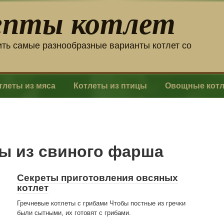
епты котлет
ить самые разнообразные варианты котлет со
тлеты из мяса
Котлеты из птицы
Овощные кот
ты из свиного фарша
Секреты приготовления овсяных
котлет
Гречневые котлеты с грибами Чтобы постные из гречки
были сытными, их готовят с грибами.