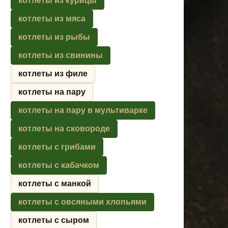
котлеты из курицы
котлеты из мяса
котлеты из рыбы
котлеты из свинины
котлеты из филе
котлеты на пару
котлеты на пару в мультиварке
котлеты на сковороде
котлеты с грибами
котлеты с кабачком
котлеты с манкой
котлеты с овсяными хлопьями
котлеты с сыром