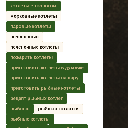
котлеты с творогом
морковные котлеты
паровые котлеты
печеночные
печеночные котлеты
пожарить котлеты
приготовить котлеты в духовке
приготовить котлеты на пару
приготовить рыбные котлеты
рецепт рыбных котлет
рыбные
рыбные котлетки
рыбные котлеты