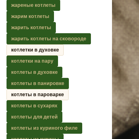
жареные котлеты
жарим котлеты
жарить котлеты
жарить котлеты на сковороде
котлетки в духовке
котлетки на пару
котлеты в духовке
котлеты в панировке
котлеты в пароварке
котлеты в сухарях
котлеты для детей
котлеты из куриного филе