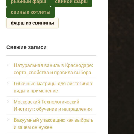
рыбный фарш
свиной фарш
свиные котлеты
фарш из свинины
Свежие записи
Натуральная ваниль в Краснодаре:
сорта, свойства и правила выбора
Гибочные матрицы для листогибов:
виды и применение
Московский Технологический
Институт: обучение и направления
Вакуумный упаковщик: как выбрать
и зачем он нужен