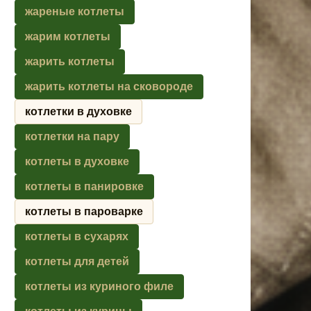
жареные котлеты
жарим котлеты
жарить котлеты
жарить котлеты на сковороде
котлетки в духовке
котлетки на пару
котлеты в духовке
котлеты в панировке
котлеты в пароварке
котлеты в сухарях
котлеты для детей
котлеты из куриного филе