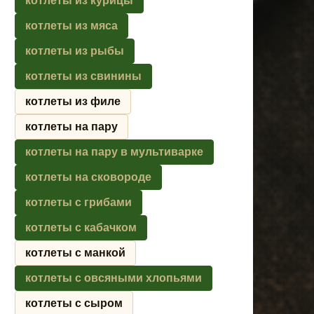
котлеты из курицы
котлеты из мяса
котлеты из рыбы
котлеты из свинины
котлеты из филе
котлеты на пару
котлеты на пару в мультиварке
котлеты на сковороде
котлеты с грибами
котлеты с кабачком
котлеты с манкой
котлеты с овсяными хлопьями
котлеты с сыром