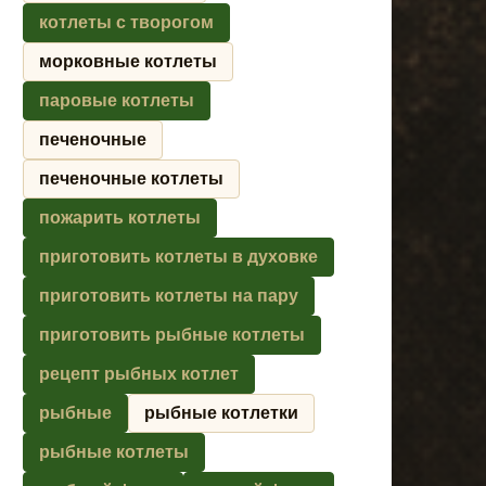
котлеты с творогом
морковные котлеты
паровые котлеты
печеночные
печеночные котлеты
пожарить котлеты
приготовить котлеты в духовке
приготовить котлеты на пару
приготовить рыбные котлеты
рецепт рыбных котлет
рыбные
рыбные котлетки
рыбные котлеты