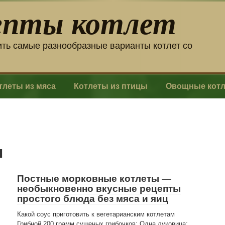
епты котлет
ить самые разнообразные варианты котлет со
тлеты из мяса
Котлеты из птицы
Овощные кот
ы
Постные морковные котлеты —
необыкновенно вкусные рецепты
простого блюда без мяса и яиц
Какой соус приготовить к вегетарианским котлетам
Грибной 200 грамм сушеных грибочков; Одна луковица;