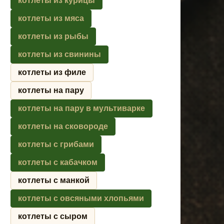
котлеты из курицы
котлеты из мяса
котлеты из рыбы
котлеты из свинины
котлеты из филе
котлеты на пару
котлеты на пару в мультиварке
котлеты на сковороде
котлеты с грибами
котлеты с кабачком
котлеты с манкой
котлеты с овсяными хлопьями
котлеты с сыром