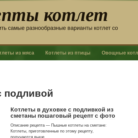
епты котлет
ить самые разнообразные варианты котлет со
тлеты из мяса
Котлеты из птицы
Овощные кот
с подливой
Котлеты в духовке с подливкой из
сметаны пошаговый рецепт с фото
Описание рецепта — Пышные котлеты на сметане:
Котлеты, приготовленные по этому рецепту,
получаются выше