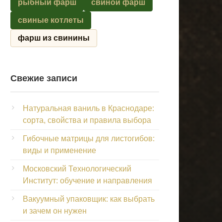
рыбный фарш
свиной фарш
свиные котлеты
фарш из свинины
Свежие записи
Натуральная ваниль в Краснодаре:
сорта, свойства и правила выбора
Гибочные матрицы для листогибов:
виды и применение
Московский Технологический
Институт: обучение и направления
Вакуумный упаковщик: как выбрать
и зачем он нужен