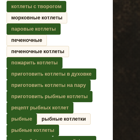
котлеты с творогом
морковные котлеты
паровые котлеты
печеночные
печеночные котлеты
пожарить котлеты
приготовить котлеты в духовке
приготовить котлеты на пару
приготовить рыбные котлеты
рецепт рыбных котлет
рыбные
рыбные котлетки
рыбные котлеты