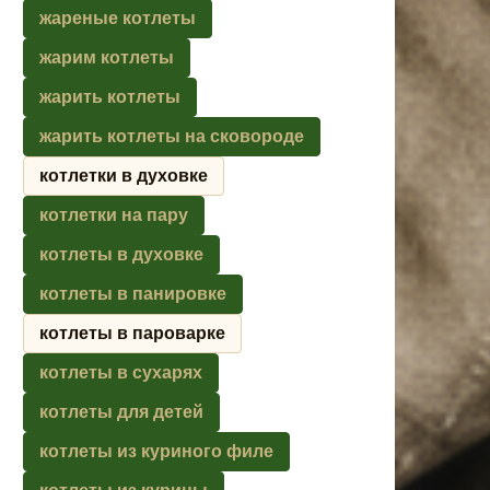
жареные котлеты
жарим котлеты
жарить котлеты
жарить котлеты на сковороде
котлетки в духовке
котлетки на пару
котлеты в духовке
котлеты в панировке
котлеты в пароварке
котлеты в сухарях
котлеты для детей
котлеты из куриного филе