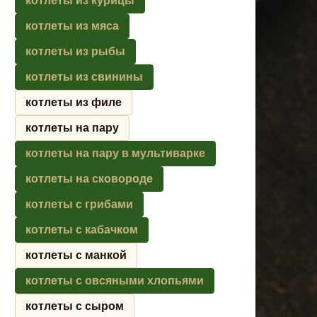
котлеты из курицы
котлеты из мяса
котлеты из рыбы
котлеты из свинины
котлеты из филе
котлеты на пару
котлеты на пару в мультиварке
котлеты на сковороде
котлеты с грибами
котлеты с кабачком
котлеты с манкой
котлеты с овсяными хлопьями
котлеты с сыром