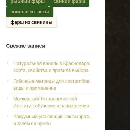
рыбный фарш
свиной фарш
свиные котлеты
фарш из свинины
Свежие записи
Натуральная ваниль в Краснодаре:
сорта, свойства и правила выбора
Гибочные матрицы для листогибов:
виды и применение
Московский Технологический
Институт: обучение и направления
Вакуумный упаковщик: как выбрать
и зачем он нужен