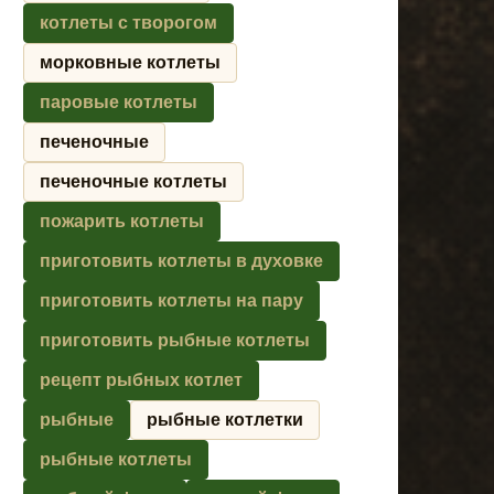
котлеты с творогом
морковные котлеты
паровые котлеты
печеночные
печеночные котлеты
пожарить котлеты
приготовить котлеты в духовке
приготовить котлеты на пару
приготовить рыбные котлеты
рецепт рыбных котлет
рыбные
рыбные котлетки
рыбные котлеты