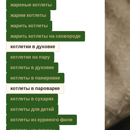
жареные котлеты
жарим котлеты
жарить котлеты
жарить котлеты на сковороде
котлетки в духовке
котлетки на пару
котлеты в духовке
котлеты в панировке
котлеты в пароварке
котлеты в сухарях
котлеты для детей
котлеты из куриного филе