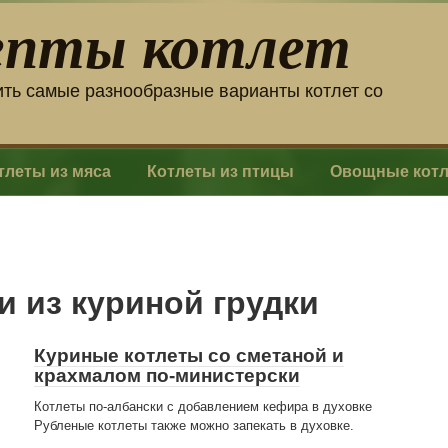
епты котлет
ить самые разнообразные варианты котлет со
тлеты из мяса
Котлеты из птицы
Овощные кот
и из куриной грудки
Куриные котлеты со сметаной и
крахмалом по-министерски
Котлеты по-албански с добавлением кефира в духовке
Рубленые котлеты также можно запекать в духовке.