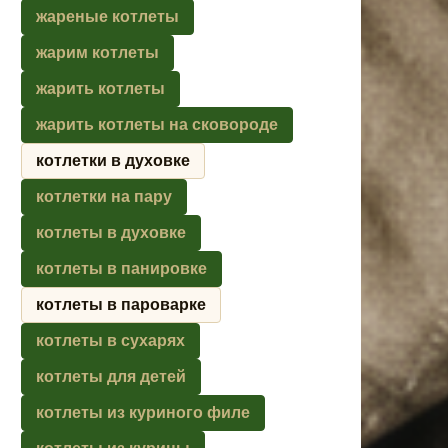
жареные котлеты
жарим котлеты
жарить котлеты
жарить котлеты на сковороде
котлетки в духовке
котлетки на пару
котлеты в духовке
котлеты в панировке
котлеты в пароварке
котлеты в сухарях
котлеты для детей
котлеты из куриного филе