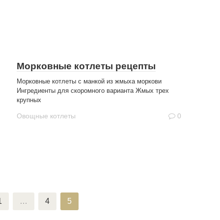
Морковные котлеты рецепты
Морковные котлеты с манкой из жмыха моркови
Ингредиенты для скоромного варианта Жмых трех
крупных
Овощные котлеты
0
1
…
4
5