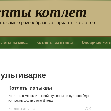
епты котлет
ить самые разнообразные варианты котлет со
тлеты из мяса
Котлеты из птицы
Овощные кот
мультиварке
Котлеты из тыквы
Котлеты с мясом и тыквой, тушенные в бульоне Одно
из преимуществ этого блюда —
Котлеты из мяса
0