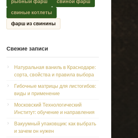
рыбный фарш
свиной фарш
свиные котлеты
фарш из свинины
Свежие записи
Натуральная ваниль в Краснодаре:
сорта, свойства и правила выбора
Гибочные матрицы для листогибов:
виды и применение
Московский Технологический
Институт: обучение и направления
Вакуумный упаковщик: как выбрать
и зачем он нужен