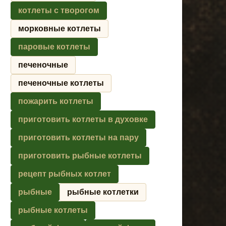
котлеты с творогом
морковные котлеты
паровые котлеты
печеночные
печеночные котлеты
пожарить котлеты
приготовить котлеты в духовке
приготовить котлеты на пару
приготовить рыбные котлеты
рецепт рыбных котлет
рыбные
рыбные котлетки
рыбные котлеты