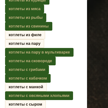
котлеты из курицы
котлеты из мяса
котлеты из рыбы
котлеты из свинины
котлеты из филе
котлеты на пару
котлеты на пару в мультиварке
котлеты на сковороде
котлеты с грибами
котлеты с кабачком
котлеты с манкой
котлеты с овсяными хлопьями
котлеты с сыром