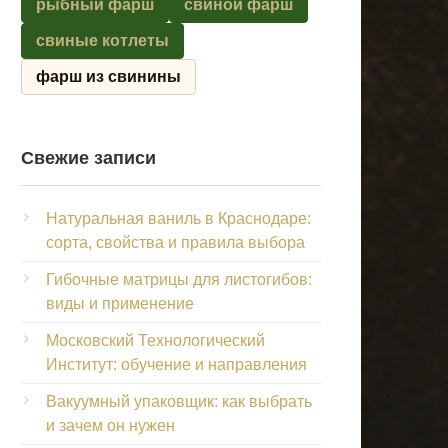
рыбный фарш
свиной фарш
свиные котлеты
фарш из свинины
Свежие записи
Натуральная ваниль в Краснодаре:
сорта, свойства и правила выбора
Гибочные матрицы для листогибов:
виды и применение
Московский Технологический
Институт: обучение и направления
Вакуумный упаковщик: как выбрать
и зачем он нужен