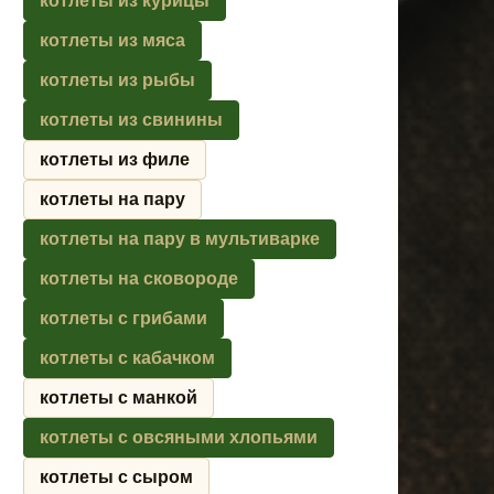
котлеты из курицы
котлеты из мяса
котлеты из рыбы
котлеты из свинины
котлеты из филе
котлеты на пару
котлеты на пару в мультиварке
котлеты на сковороде
котлеты с грибами
котлеты с кабачком
котлеты с манкой
котлеты с овсяными хлопьями
котлеты с сыром