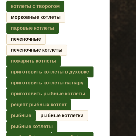
котлеты с творогом
морковные котлеты
паровые котлеты
печеночные
печеночные котлеты
пожарить котлеты
приготовить котлеты в духовке
приготовить котлеты на пару
приготовить рыбные котлеты
рецепт рыбных котлет
рыбные
рыбные котлетки
рыбные котлеты