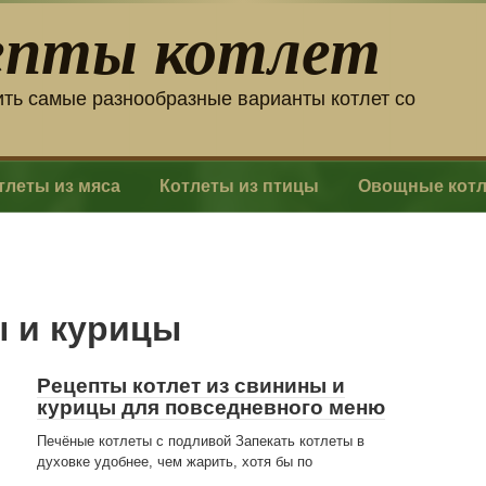
епты котлет
ить самые разнообразные варианты котлет со
тлеты из мяса
Котлеты из птицы
Овощные кот
ы и курицы
Рецепты котлет из свинины и
курицы для повседневного меню
Печёные котлеты с подливой Запекать котлеты в
духовке удобнее, чем жарить, хотя бы по