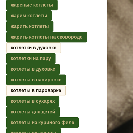
жареные котлеты
жарим котлеты
жарить котлеты
жарить котлеты на сковороде
котлетки в духовке
котлетки на пару
котлеты в духовке
котлеты в панировке
котлеты в пароварке
котлеты в сухарях
котлеты для детей
котлеты из куриного филе