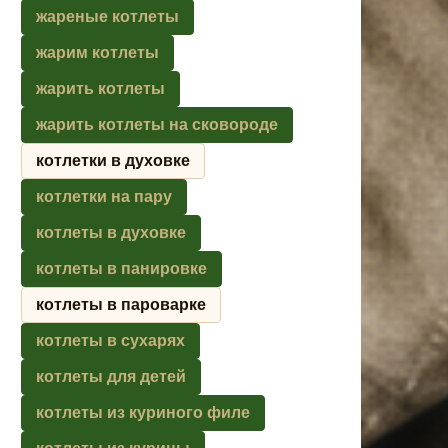
жареные котлеты
жарим котлеты
жарить котлеты
жарить котлеты на сковороде
котлетки в духовке
котлетки на пару
котлеты в духовке
котлеты в панировке
котлеты в пароварке
котлеты в сухарях
котлеты для детей
котлеты из куриного филе