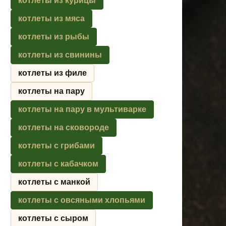
котлеты из курицы
котлеты из мяса
котлеты из рыбы
котлеты из свинины
котлеты из филе
котлеты на пару
котлеты на пару в мультиварке
котлеты на сковороде
котлеты с грибами
котлеты с кабачком
котлеты с манкой
котлеты с овсяными хлопьями
котлеты с сыром