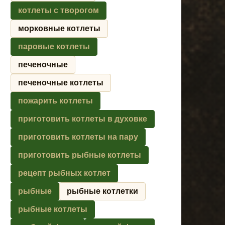
котлеты с творогом
морковные котлеты
паровые котлеты
печеночные
печеночные котлеты
пожарить котлеты
приготовить котлеты в духовке
приготовить котлеты на пару
приготовить рыбные котлеты
рецепт рыбных котлет
рыбные
рыбные котлетки
рыбные котлеты