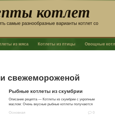
епты котлет
ить самые разнообразные варианты котлет со
тлеты из мяса
Котлеты из птицы
Овощные кот
ии свежемороженой
Рыбные котлеты из скумбрии
Описание рецепта — Котлеты из скумбрии с укропным
маслом: Очень вкусные рыбные котлеты получаются
Основная
0