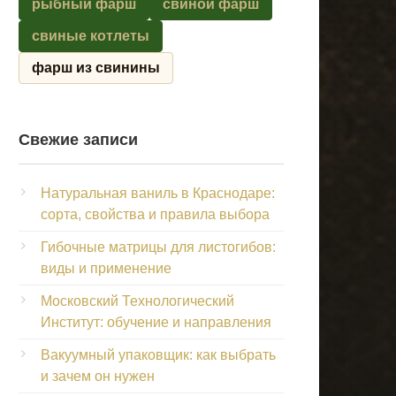
рыбный фарш
свиной фарш
свиные котлеты
фарш из свинины
Свежие записи
Натуральная ваниль в Краснодаре:
сорта, свойства и правила выбора
Гибочные матрицы для листогибов:
виды и применение
Московский Технологический
Институт: обучение и направления
Вакуумный упаковщик: как выбрать
и зачем он нужен