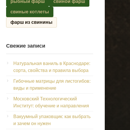
рыбный фарш
свиной фарш
свиные котлеты
фарш из свинины
Свежие записи
Натуральная ваниль в Краснодаре:
сорта, свойства и правила выбора
Гибочные матрицы для листогибов:
виды и применение
Московский Технологический
Институт: обучение и направления
Вакуумный упаковщик: как выбрать
и зачем он нужен