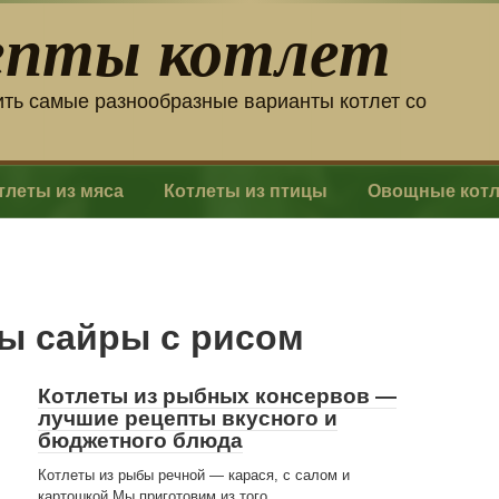
епты котлет
ить самые разнообразные варианты котлет со
тлеты из мяса
Котлеты из птицы
Овощные кот
вы сайры с рисом
Котлеты из рыбных консервов —
лучшие рецепты вкусного и
бюджетного блюда
Котлеты из рыбы речной — карася, с салом и
картошкой Мы приготовим из того,