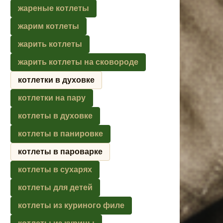
жареные котлеты
жарим котлеты
жарить котлеты
жарить котлеты на сковороде
котлетки в духовке
котлетки на пару
котлеты в духовке
котлеты в панировке
котлеты в пароварке
котлеты в сухарях
котлеты для детей
котлеты из куриного филе