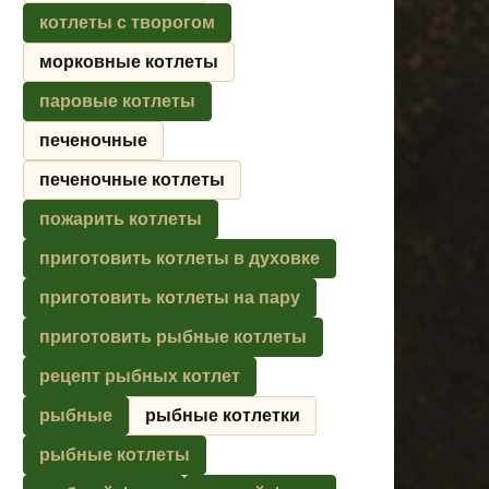
котлеты с творогом
морковные котлеты
паровые котлеты
печеночные
печеночные котлеты
пожарить котлеты
приготовить котлеты в духовке
приготовить котлеты на пару
приготовить рыбные котлеты
рецепт рыбных котлет
рыбные
рыбные котлетки
рыбные котлеты