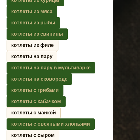
котлеты из курицы
котлеты из мяса
котлеты из рыбы
котлеты из свинины
котлеты из филе
котлеты на пару
котлеты на пару в мультиварке
котлеты на сковороде
котлеты с грибами
котлеты с кабачком
котлеты с манкой
котлеты с овсяными хлопьями
котлеты с сыром