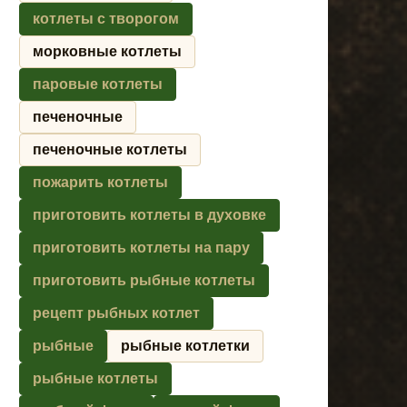
котлеты с творогом
морковные котлеты
паровые котлеты
печеночные
печеночные котлеты
пожарить котлеты
приготовить котлеты в духовке
приготовить котлеты на пару
приготовить рыбные котлеты
рецепт рыбных котлет
рыбные
рыбные котлетки
рыбные котлеты