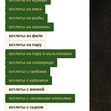
котлеты из курицы
котлеты из мяса
котлеты из рыбы
котлеты из свинины
котлеты из филе
котлеты на пару
котлеты на пару в мультиварке
котлеты на сковороде
котлеты с грибами
котлеты с кабачком
котлеты с манкой
котлеты с овсяными хлопьями
котлеты с сыром