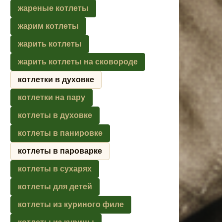
жареные котлеты
жарим котлеты
жарить котлеты
жарить котлеты на сковороде
котлетки в духовке
котлетки на пару
котлеты в духовке
котлеты в панировке
котлеты в пароварке
котлеты в сухарях
котлеты для детей
котлеты из куриного филе