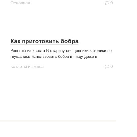
Основная
0
Как приготовить бобра
Рецепты из хвоста В старину священники-католики не
гнушались использовать бобра в пищу даже в
Котлеты из мяса
0