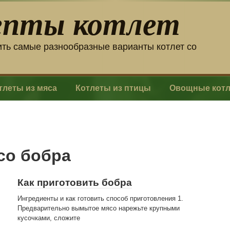
епты котлет
ить самые разнообразные варианты котлет со
тлеты из мяса
Котлеты из птицы
Овощные кот
со бобра
Как приготовить бобра
Ингредиенты и как готовить способ приготовления 1.
Предварительно вымытое мясо нарежьте крупными
кусочками, сложите