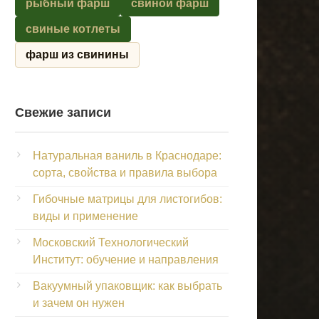
рыбный фарш
свиной фарш
свиные котлеты
фарш из свинины
Свежие записи
Натуральная ваниль в Краснодаре:
сорта, свойства и правила выбора
Гибочные матрицы для листогибов:
виды и применение
Московский Технологический
Институт: обучение и направления
Вакуумный упаковщик: как выбрать
и зачем он нужен