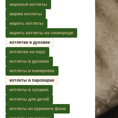
жареные котлеты
жарим котлеты
жарить котлеты
жарить котлеты на сковороде
котлетки в духовке
котлетки на пару
котлеты в духовке
котлеты в панировке
котлеты в пароварке
котлеты в сухарях
котлеты для детей
котлеты из куриного филе