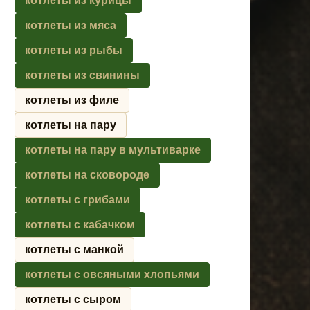
котлеты из курицы
котлеты из мяса
котлеты из рыбы
котлеты из свинины
котлеты из филе
котлеты на пару
котлеты на пару в мультиварке
котлеты на сковороде
котлеты с грибами
котлеты с кабачком
котлеты с манкой
котлеты с овсяными хлопьями
котлеты с сыром