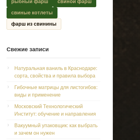
рыбный фарш
свиной фарш
свиные котлеты
фарш из свинины
Свежие записи
Натуральная ваниль в Краснодаре:
сорта, свойства и правила выбора
Гибочные матрицы для листогибов:
виды и применение
Московский Технологический
Институт: обучение и направления
Вакуумный упаковщик: как выбрать
и зачем он нужен