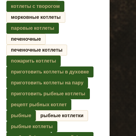
котлеты с творогом
морковные котлеты
паровые котлеты
печеночные
печеночные котлеты
пожарить котлеты
приготовить котлеты в духовке
приготовить котлеты на пару
приготовить рыбные котлеты
рецепт рыбных котлет
рыбные
рыбные котлетки
рыбные котлеты