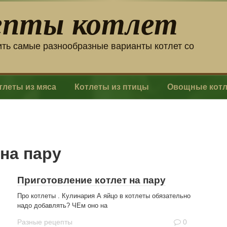
епты котлет
ить самые разнообразные варианты котлет со
тлеты из мяса
Котлеты из птицы
Овощные кот
 на пару
Приготовление котлет на пару
Про котлеты . Кулинария А яйцо в котлеты обязательно
надо добавлять? ЧЕм оно на
Разные рецепты
0