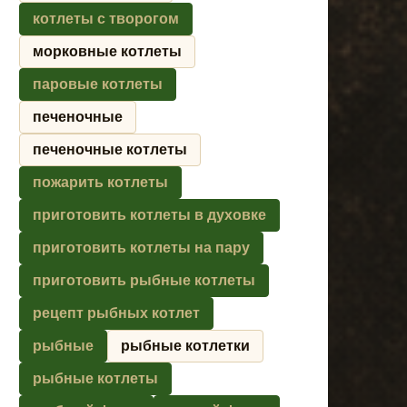
котлеты с творогом
морковные котлеты
паровые котлеты
печеночные
печеночные котлеты
пожарить котлеты
приготовить котлеты в духовке
приготовить котлеты на пару
приготовить рыбные котлеты
рецепт рыбных котлет
рыбные
рыбные котлетки
рыбные котлеты