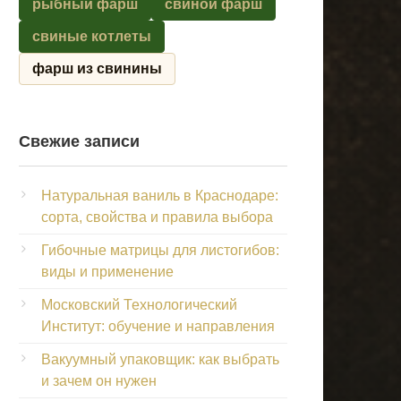
рыбный фарш
свиной фарш
свиные котлеты
фарш из свинины
Свежие записи
Натуральная ваниль в Краснодаре:
сорта, свойства и правила выбора
Гибочные матрицы для листогибов:
виды и применение
Московский Технологический
Институт: обучение и направления
Вакуумный упаковщик: как выбрать
и зачем он нужен