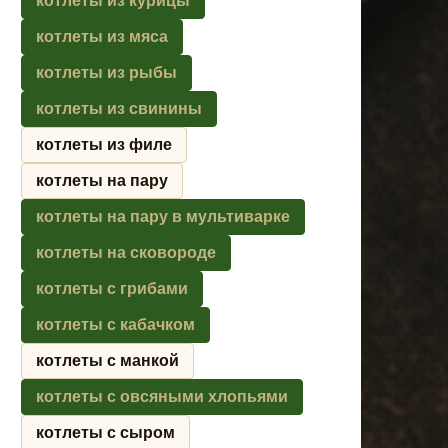
котлеты из курицы
котлеты из мяса
котлеты из рыбы
котлеты из свинины
котлеты из филе
котлеты на пару
котлеты на пару в мультиварке
котлеты на сковороде
котлеты с грибами
котлеты с кабачком
котлеты с манкой
котлеты с овсяными хлопьями
котлеты с сыром