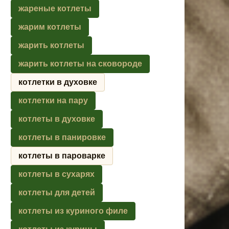
жареные котлеты
жарим котлеты
жарить котлеты
жарить котлеты на сковороде
котлетки в духовке
котлетки на пару
котлеты в духовке
котлеты в панировке
котлеты в пароварке
котлеты в сухарях
котлеты для детей
котлеты из куриного филе