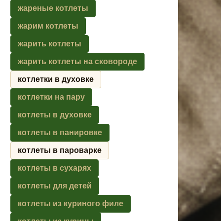
жареные котлеты
жарим котлеты
жарить котлеты
жарить котлеты на сковороде
котлетки в духовке
котлетки на пару
котлеты в духовке
котлеты в панировке
котлеты в пароварке
котлеты в сухарях
котлеты для детей
котлеты из куриного филе