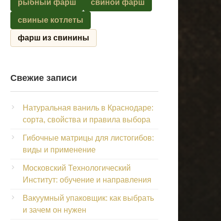
рыбный фарш
свиной фарш
свиные котлеты
фарш из свинины
Свежие записи
Натуральная ваниль в Краснодаре:
сорта, свойства и правила выбора
Гибочные матрицы для листогибов:
виды и применение
Московский Технологический
Институт: обучение и направления
Вакуумный упаковщик: как выбрать
и зачем он нужен