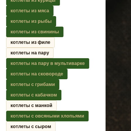
котлеты из курицы
котлеты из мяса
котлеты из рыбы
котлеты из свинины
котлеты из филе
котлеты на пару
котлеты на пару в мультиварке
котлеты на сковороде
котлеты с грибами
котлеты с кабачком
котлеты с манкой
котлеты с овсяными хлопьями
котлеты с сыром