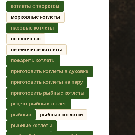
котлеты с творогом
морковные котлеты
паровые котлеты
печеночные
печеночные котлеты
пожарить котлеты
приготовить котлеты в духовке
приготовить котлеты на пару
приготовить рыбные котлеты
рецепт рыбных котлет
рыбные
рыбные котлетки
рыбные котлеты