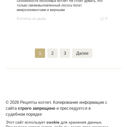
Особенности лососевых котлет Не стоит думать, что
только свежевыловленный лосось богат
микроэлементами и жирными
Котлеты из рыбы
0
Пагинация
1
2
3
Далее
записей
© 2026 Рецепты котлет. Копирование информации с
сайта
строго запрещено
и преследуется в
судебном порядке
Этот сайт использует
cookie
для хранения данных.