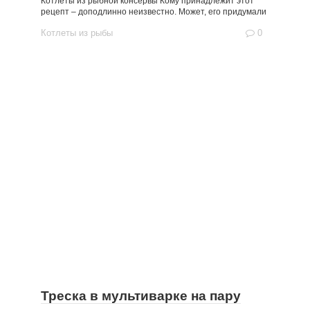
Котлеты из рыбной консервы Кому принадлежит этот
рецепт – доподлинно неизвестно. Может, его придумали
Котлеты из рыбы
0
Треска в мультиварке на пару